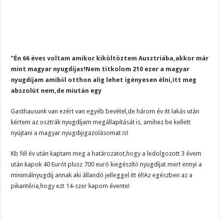
“Én 66 éves voltam amikor kiköltöztem Ausztriába,akkor már
mint magyar nyugdíjas!Nem titkolom 210 ezer a magyar
nyugdíjam amiből otthon alig lehet igényesen élni,itt meg
abszolút nem,de miután egy
Gasthausunk van ezért van egyéb bevétel,de három év itt lakás után
kértem az osztrák nyugdíjam megállapítását is, amihez be kellett
nyújtani a magyar nyugdijigazolásomat is!
Kb fél év után kaptam meg a határozatot,hogy a ledolgozott 3 évem
után kapok 40 Eurót plusz 700 euró kiegészítő nyugdíjat mert ennyi a
minimálnyugdij annak aki állandó jelleggel itt él!Az egészben az a
pikantéria,hogy ezt 14-szer kapom évente!