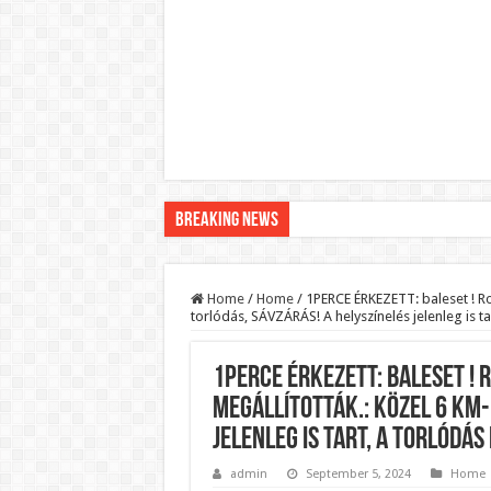
Breaking News
Pár napon belül újra Orbán Viktor lehet a minisztere
Botrányos amit találtak! Ruszin-Szendi Romulusz be
Home
/
Home
/
1PERCE ÉRKEZETT: baleset ! Ro
torlódás, SÁVZÁRÁS! A helyszínelés jelenleg is ta
Politikai mélyrepülés: minimálbérre csökkentették Lá
Ítéletet hozott uniós bíróság: 289 milliárd forintot ke
1PERCE ÉRKEZETT: baleset !
Óriási a baj ! Dobrev Klára félelmetes dolgot leplezet
megállították.: Közel 6 km-
Magyar Péter azonnal eltávolította Nagy Mártont!
jelenleg is tart, a torlódás
Paks hűtővízgondját napok alatt megoldaná egy magy
admin
September 5, 2024
Home