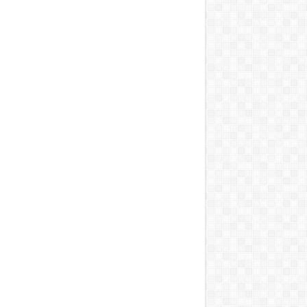
T, A MOSOGATÁST, A BOJLERT…”