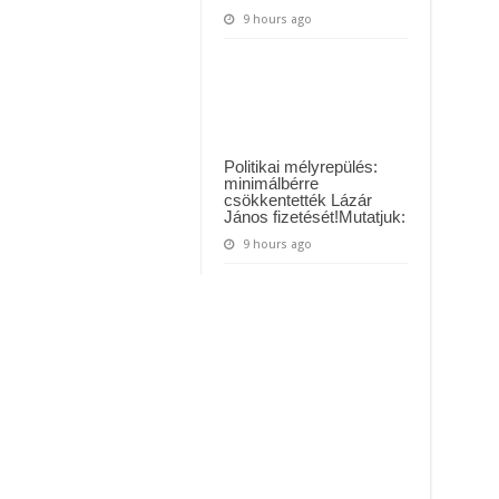
9 hours ago
Politikai mélyrepülés:
minimálbérre
csökkentették Lázár
János fizetését!Mutatjuk:
9 hours ago