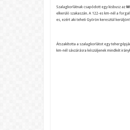
Szalagkorlátnak csapódott egy kisbusz az
M
elkerülő szakaszán. A 122-es km-nél a forgal
es, ezért aki teheti Győrön keresztül kerüljön!
Átszakította a szalagkorlátot egy tehergépj
km-nél sávzárásra készüljenek mindkét irány