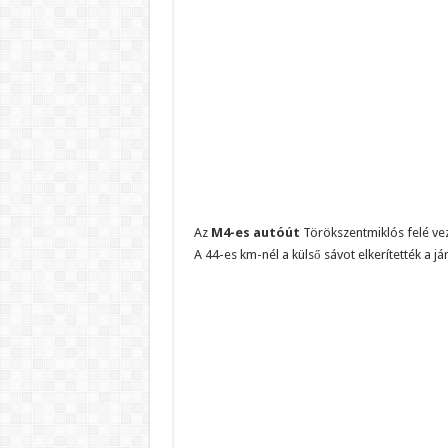
Az
M4-es autóút
Törökszentmiklós felé vez
A 44-es km-nél a külső sávot elkerítették a já