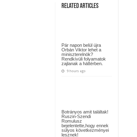
MAI ÜZENETET KÜLDÖTT: “KÉREK MINDENKIT, HOGY HÉTFŐTŐL A MOSÁS
ÉRKEZETT:
Related Articles
baleset
!
ászló jelentette be ! – erre sajnos nem volt felkészülve az ország !
Rohantak
a
!
mentők,a
forgalmat
megállították.:
Közel
6
km-
Pár napon belül újra
es
Orbán Viktor lehet a
a
miniszterelnök?
torlódás,
Rendkívüli folyamatok
SÁVZÁRÁS!
A
zajlanak a háttérben.
helyszínelés
jelenleg
9 hours ago
is
tart,
a
torlódás
közel
6
kilométeres!
Botrányos amit találtak!
Ruszin-Szendi
Romulusz
bejelentette,hogy ennek
súlyos következményei
lesznek!