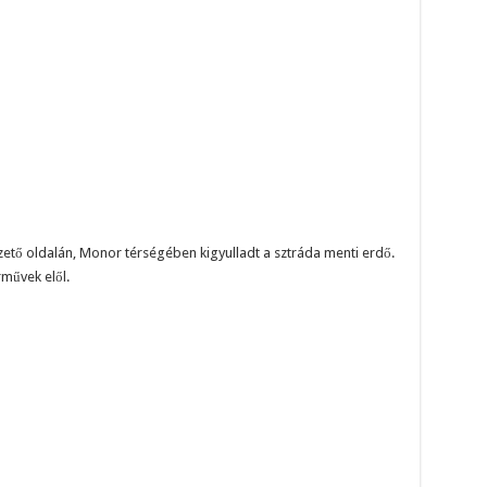
ető oldalán, Monor térségében kigyulladt a sztráda menti erdő.
rművek elől.