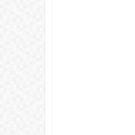
KAPITÁNY ISTVÁN GAZDASÁGI MINISZTER DRÁ
Drámai hír érkezett Szijjártó Péterről !Velkey György L
FORDULAT: Magyar Péter hirtelen jó hírt jelentett be