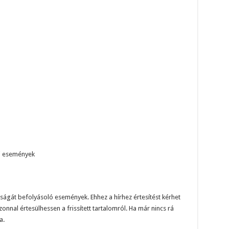
si események
ságát befolyásoló események. Ehhez a hírhez értesítést kérhet
onnal értesülhessen a frissített tartalomról. Ha már nincs rá
a.