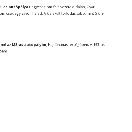
1-es autópálya
Hegyeshalom felé vezető oldalán, Győr
om csak egy sávon halad. A kialakult torlódás több, mint 5 km-
ármű az
M3-as autópályán
, Hajdúnánás térségében. A 193-as
ban!