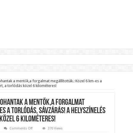
lnök?Rendkívüli folyamatok zajlanak a háttérben.
jelentette,hogy ennek súlyos következményei lesznek!
hantak a mentők,a forgalmat megállították.: Közel 6 km-es a
rt, a torlódás közel 6 kilométeres!
zár János fizetését!Mutatjuk:
ll visszafizetni az adó fizetőknek a Fidesz miatt!
 Rohantak a mentők,a forgalmat
t le a Fidesz működéséről!
es a torlódás, SÁVZÁRÁS! A helyszínelés
 közel 6 kilométeres!
ar professzor.
on
Comments Off
370 Views
1PERCE