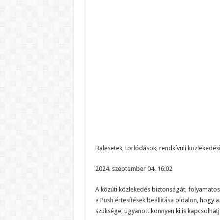
Balesetek, torlódások, rendkívüli közlekedé
2024. szeptember 04. 16:02
A közúti közlekedés biztonságát, folyamatos
a
Push értesítések beállítása
oldalon, hogy az
szüksége, ugyanott könnyen ki is kapcsolhatj