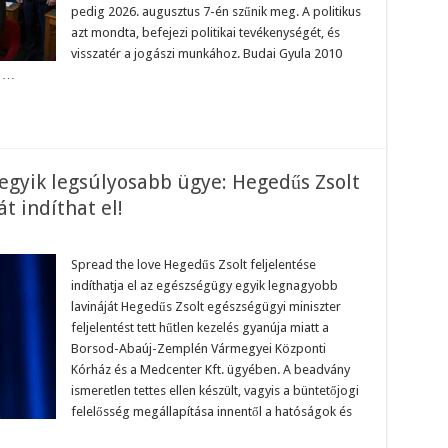
pedig 2026. augusztus 7-én szűnik meg. A politikus
azt mondta, befejezi politikai tevékenységét, és
visszatér a jogászi munkához. Budai Gyula 2010
n …
gyik legsúlyosabb ügye: Hegedűs Zsolt
t indíthat el!
on
obbanhat
z
Spread the love Hegedűs Zsolt feljelentése
gészségügy
indíthatja el az egészségügy egyik legnagyobb
gyik
egsúlyosabb
lavináját Hegedűs Zsolt egészségügyi miniszter
gye:
feljelentést tett hűtlen kezelés gyanúja miatt a
egedűs
solt
Borsod-Abaúj-Zemplén Vármegyei Központi
eljelentése
atalmas
Kórház és a Medcenter Kft. ügyében. A beadvány
avinát
ismeretlen tettes ellen készült, vagyis a büntetőjogi
ndíthat
l!
felelősség megállapítása innentől a hatóságok és