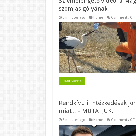
Szívmelengető videó: a Mag
szomjas gólyának!
5 minutes ago
Home
Comments Off
S
v
a
M
K
d
v
a
e
s
g
Read More »
Rendkívüli intézkedések jö
miatt: – MUTATJUK:
6 minutes ago
Home
Comments Off
R
i
j
a