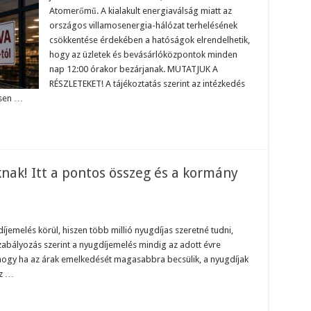
oltoknál
Atomerőmű. A kialakult energiaválság miatt az
z
országos villamosenergia-hálózat terhelésének
nergiaválság
iatt:
csökkentése érdekében a hatóságok elrendelhetik,
UTATJUK:
hogy az üzletek és bevásárlóközpontok minden
nap 12:00 órakor bezárjanak. MUTATJUK A
RÉSZLETEKET! A tájékoztatás szerint az intézkedés
ösen …
nak! Itt a pontos összeg és a kormány
on
ön
íjemelés körül, hiszen több millió nyugdíjas szeretné tudni,
énzeső
zabályozás szerint a nyugdíjemelés mindig az adott évre
yugdíjasoknak!
ti, hogy ha az árak emelkedését magasabbra becsülik, a nyugdíjak
tt
az …
ontos
sszeg
s