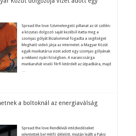
yar Közút dolgozója vizet adott egy
on
zívmelengető
ideó:
Spread the love Szívmelengető pillanat az út szélén:
a közutas dolgozó saját kezéből itatta meg a
agyar
özút
szomjas gólyát Bizalommal fogadta a segítséget
olgozója
Megható videó járja az internetet: a Magyar Közút
izet
dott
egyik munkatársa vizet adott egy szomjas gólyának
gy
zomjas
a rekkenő nyári hőségben. A narancssárga
ólyának!
munkaruhát viselő férfi letérdelt az útpadkára, majd
…
hetnek a boltoknál az energiaválság
on
endkívüli
ntézkedések
Spread the love Rendkívüli intézkedéseket
öhetnek
jelentettek be! Hétfő délelőtt, miután leállt a Paksi