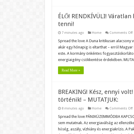
d
ÉLŐ! RENDKÍVÜLI! Váratlan h
tenni!
7 minutes ago
Home
Comments Off
É
R
Spread the love A Duna kritikusan alacsony v
V
akár egy hónapig is eltarthat – erről Magyar
h
j
este. A kormány önkéntes fogyasztáskorlátoz
P
energiaigény csökkentése érdekében. MUT
–
A
Read More »
k
t
BREAKING! Kész, ennyi volt!
történik! – MUTATJUK:
8 minutes ago
Home
Comments Off
B
K
Spread the love PÁNIKÜZEMMÓDBA KAPCSOLT 
e
sem mutatnak. Az energiaválság az ellenzéke
v
Ö
hőség, aszály, vízhiány és energiakrízis. A 
a