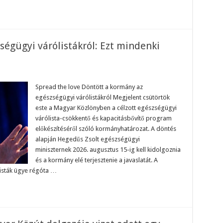
ségügyi várólistákról: Ezt mindenki
on
öntött
Spread the love Döntött a kormány az
kormány
egészségügyi várólistákról Megjelent csütörtök
z
gészségügyi
este a Magyar Közlönyben a célzott egészségügyi
árólistákról:
várólista-csökkentő és kapacitásbővítő program
zt
indenki
előkészítéséről szóló kormányhatározat. A döntés
egérzi
ajd!
alapján Hegedűs Zsolt egészségügyi
miniszternek 2026. augusztus 15-ig kell kidolgoznia
és a kormány elé terjesztenie a javaslatát. A
listák ügye régóta …