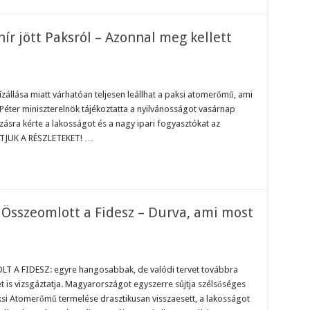
kormány
öntése!
ír jött Paksról – Azonnal meg kellett
on
LŐ!
ENDKÍVÜLI!
ízállása miatt várhatóan teljesen leállhat a paksi atomerőmű, ami
áratlan
 Péter miniszterelnök tájékoztatta a nyilvánosságot vasárnap
ír
ött
ásra kérte a lakosságot és a nagy ipari fogyasztókat az
aksról
ATJUK A RÉSZLETEKET! …
zonnal
meg
ellett
enni!
 Összeomlott a Fidesz – Durva, ami most
on
REAKING!
ész,
A FIDESZ: egyre hangosabbak, de valódi tervet továbbra
nnyi
t is vizsgáztatja. Magyarországot egyszerre sújtja szélsőséges
olt!
sszeomlott
Paksi Atomerőmű termelése drasztikusan visszaesett, a lakosságot