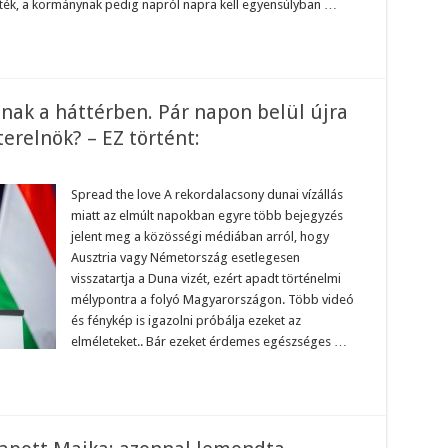
rték, a kormánynak pedig napról napra kell egyensúlyban …
idesz
urva,
ami
most
örténik!
UTATJUK:
nak a háttérben. Pár napon belül újra
erelnök? – EZ történt:
on
endkívüli
olyamatok
Spread the love A rekordalacsony dunai vízállás
ajlanak
miatt az elmúlt napokban egyre több bejegyzés
áttérben.
jelent meg a közösségi médiában arról, hogy
ár
Ausztria vagy Németország esetlegesen
napon
elül
visszatartja a Duna vizét, ezért apadt történelmi
jra
Orbán
mélypontra a folyó Magyarországon. Több videó
iktor
és fénykép is igazolni próbálja ezeket az
ehet
elméleteket.. Bár ezeket érdemes egészséges …
iniszterelnök?
Z
örtént: