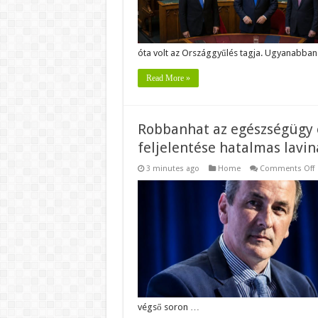
óta volt az Országgyűlés tagja. Ugyanabba
Read More »
Robbanhat az egészségügy e
feljelentése hatalmas laviná
3 minutes ago
Home
Comments Off
R
a
e
e
l
ü
H
Z
f
h
l
i
e
végső soron …