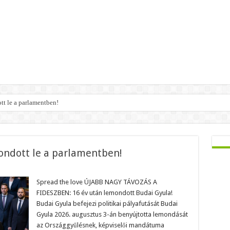
t le a parlamentben!
ondott le a parlamentben!
on
jabb
ideszes
Spread the love ÚJABB NAGY TÁVOZÁS A
épviselő
FIDESZBEN: 16 év után lemondott Budai Gyula!
mondott
e
Budai Gyula befejezi politikai pályafutását Budai
Gyula 2026. augusztus 3-án benyújtotta lemondását
arlamentben!
az Országgyűlésnek, képviselői mandátuma