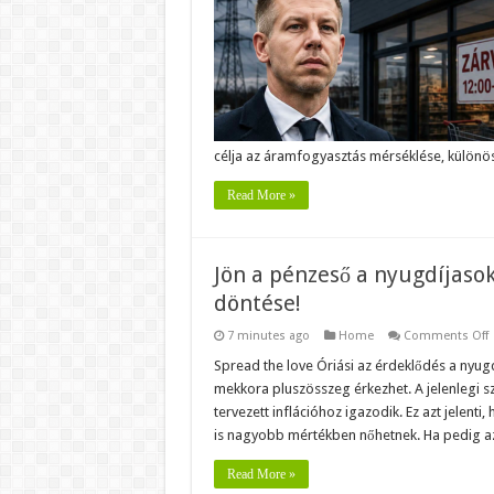
b
a
e
m
–
M
célja az áramfogyasztás mérséklése, külön
Read More »
Jön a pénzeső a nyugdíjasok
döntése!
7 minutes ago
Home
Comments Off
J
a
Spread the love Óriási az érdeklődés a nyugd
p
mekkora pluszösszeg érkezhet. A jelenlegi s
a
n
tervezett inflációhoz igazodik. Ez azt jelen
I
is nagyobb mértékben nőhetnek. Ha pedig 
a
p
ö
Read More »
é
a