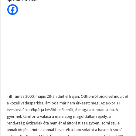
eltűnése
után
derült
ki,
hogy
mi
történt
a
kis
Till
Tamással.
Úristen,
erre
még
a
szülei
sem
gondoltak
Till Tamás 2000. május 28-án tűnt el Baján. Otthonról biciklivel indult el
a közeli vadasparkba, ám oda már nem érkezett meg. Az akkor 11
éves kisfiú kerékpárja később előkerült, ő maga azonban soha. A
gyermek kámforrá válása a mai napig megoldatlan rejtély, a
rendőrség évtizedek óta nem ér el áttörést az ügyben. Tomi szülei
annak idején szinte azonnal felvették a kapcsolatot a hasonló sorsú