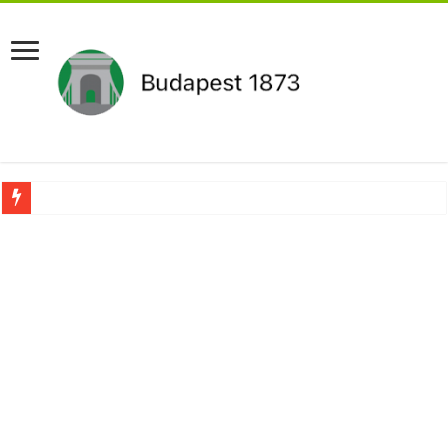
Újabb Fideszes képviselő mondott le a parlamentben!
Robbanhat az egészségügy egyik legsúlyosabb ügye: Hegedűs Zsolt feljelentése h
Döntött a kormány az egészségügyi várólistákról: Ezt mindenki megérzi majd!
Szívmelengető videó: a Magyar Közút dolgozója vizet adott egy szomjas gólyán
Rendkívüli intézkedések jöhetnek a boltoknál az energiaválság miatt: – MUTA
Jön a pénzeső a nyugdíjasoknak! Itt a pontos összeg és a kormány döntése!
ÉLŐ! RENDKÍVÜLI! Váratlan hír jött Paksról – Azonnal meg kellett tenni!