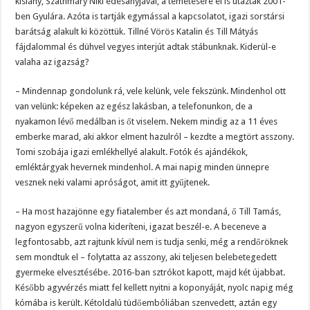
kislány, Szathmáry Niki édesanyjával, a temetésére el is utaztak 2001-
ben Gyulára. Azóta is tartják egymással a kapcsolatot, igazi sorstársi
barátság alakult ki közöttük. Tillné Vörös Katalin és Till Mátyás
fájdalommal és dühvel vegyes interjút adtak stábunknak. Kiderül-e
valaha az igazság?
– Mindennap gondolunk rá, vele kelünk, vele fekszünk. Mindenhol ott
van velünk: képeken az egész lakásban, a telefonunkon, de a
nyakamon lévő medálban is őt viselem. Nekem mindig az a 11 éves
emberke marad, aki akkor elment hazulról – kezdte a megtört asszony.
Tomi szobája igazi emlékhellyé alakult. Fotók és ajándékok,
emléktárgyak hevernek mindenhol. A mai napig minden ünnepre
vesznek neki valami apróságot, amit itt gyűjtenek.
– Ha most hazajönne egy fiatalember és azt mondaná, ő Till Tamás,
nagyon egyszerű volna kideríteni, igazat beszél-e. A beceneve a
legfontosabb, azt rajtunk kívül nem is tudja senki, még a rendőröknek
sem mondtuk el – folytatta az asszony, aki teljesen belebetegedett
gyermeke elvesztésébe. 2016-ban sztrókot kapott, majd két újabbat.
Később agyvérzés miatt fel kellett nyitni a koponyáját, nyolc napig még
kómába is került. Kétoldalú tüdőembóliában szenvedett, aztán egy