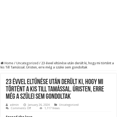
BREAKING! Kész, ennyi volt! Összeomlott a Fidesz – Durva, ami most történi
Rendkívüli folyamatok zajlanak a háttérben. Pár napon belül újra Orbán Viktor le
Életveszélyes fenyegetést kapott Majka: azonnal lemondta sepsiszentgyörgyi ko
Home
/
Uncategorized
/
23 évvel eltűnése után derült ki, hogy mi történt a
kis Till Tamással. Úristen, erre még a szülei sem gondoltak
23 évvel eltűnése után derült ki, hogy mi
történt a kis Till Tamással. Úristen, erre
még a szülei sem gondoltak
admin
January 26, 2024
Uncategorized
on
Comments Off
1,117 Views
23
évvel
Spread the love