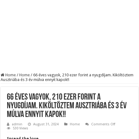
Robbanhat az egészségügy egyik legsúlyosabb ügye: Hegedűs Zsolt feljelentése h
Döntött a kormány az egészségügyi várólistákról: Ezt mindenki megérzi majd!
Szívmelengető videó: a Magyar Közút dolgozója vizet adott egy szomjas gólyán
Home
/
Home
/
66 éves vagyok, 210 ezer forint a nyugdíjam. Kiköltöztem
Ausztriába és 3 év múlva ennyit kapok!!
66 éves vagyok, 210 ezer forint a
nyugdíjam. Kiköltöztem Ausztriába és 3 év
múlva ennyit kapok!!
on
admin
August 31, 2024
Home
Comments Off
66
530 Views
éves
vagyok,
Spread the love