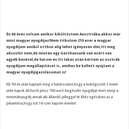
Én 66 éves voltam amikor kiköltöztem Ausztriába,akkor már
mint magyar nyugdíjas!Nem titkolom 210 ezer a magyar
nyugdíjam amiből otthon alig lehet igényesen élni,itt meg
abszolút nem,de miután egy Gasthausunk van ezért van
egyéb bevétel,de három év itt lakás után kértem az osztrák
nyugdíjam megállapítását is, amihez be kellett nyújtani a
magyar nyugdijigazolásomat is!
Kb fél év után kaptam meg a határozatot,hogy a ledolgozott 3 évem
után kapok 40 Eurót plusz 700 euró kiegészítő nyugdíjat mert ennyi a
minimálnyugdij annak aki állandó jelleggel itt él!Az egészben az a
pikantéria,hogy ezt 14-szer kapom évente!