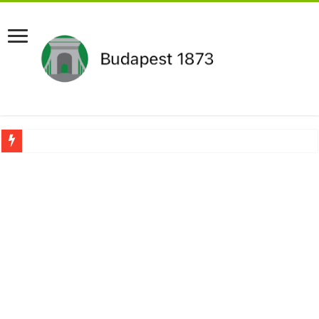
Drámai hír érkezett Szijjártó Péterről !Velkey György László jelentette be ! – erre
FORDULAT: Magyar Péter hirtelen jó hírt jelentett be!
Döntés született:Hozzányúl a kormány a nyugdíjhoz: a legkevesebből élők örül
RENDKÍVÜLI! Kivonul a Tesco, ez jön helyette – Hatalmas a felháborodás az or
Orbán schließt geheimen MEGA-Deal mit Putin ab – Ursula von der Leyen explod
Kezdeményezték Pócs János mentelmi jogának felfüggesztését,botrányos dolog d
Újabb Fideszes képviselő mondott le a parlamentben!