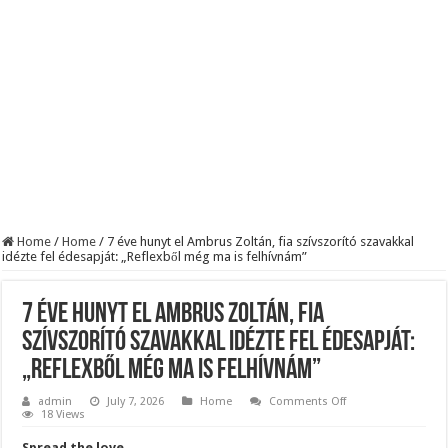
Szijjártó élő adásban semmisítette meg Magyar Pétert – egyetlen mondat elég vol
Teljes a döbbenet! Sajnos ma végül kiderült, hogy igazából miért állt le Paks:
ÉLŐ! RENDKÍVÜLI! Letaglózó hírt kapott az ország! Visszatérhet Sulyok Tamás!
Home
/
Home
/
7 éve hunyt el Ambrus Zoltán, fia szívszorító szavakkal
idézte fel édesapját: „Reflexből még ma is felhívnám”
7 éve hunyt el Ambrus Zoltán, fia
szívszorító szavakkal idézte fel édesapját:
„Reflexből még ma is felhívnám”
on
admin
July 7, 2026
Home
Comments Off
7
18 Views
éve
hunyt
Spread the love