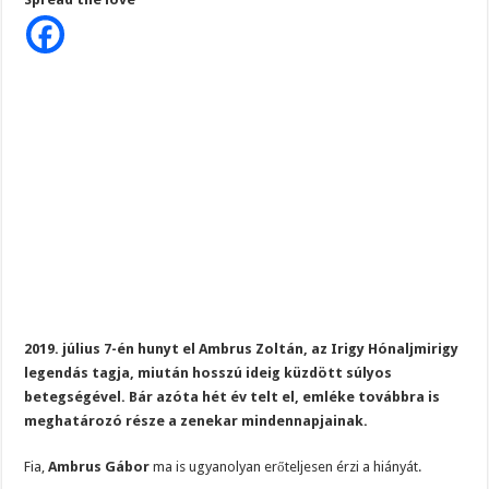
el
Ambrus
Zoltán,
fia
szívszorító
szavakkal
idézte
fel
édesapját:
„Reflexből
még
ma
is
felhívnám”
2019. július 7-én hunyt el Ambrus Zoltán, az Irigy Hónaljmirigy
legendás tagja, miután hosszú ideig küzdött súlyos
betegségével. Bár azóta hét év telt el, emléke továbbra is
meghatározó része a zenekar mindennapjainak.
Fia,
Ambrus
Gábor
ma is ugyanolyan erőteljesen érzi a hiányát.