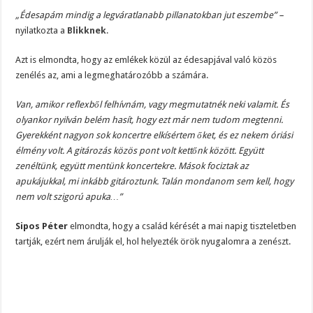
„Édesapám mindig a legváratlanabb pillanatokban jut eszembe”
–
nyilatkozta a
Blikknek
.
Azt is elmondta, hogy az emlékek közül az édesapjával való közös
zenélés az, ami a legmeghatározóbb a számára.
Van, amikor reflexből felhívnám, vagy megmutatnék neki valamit. És
olyankor nyilván belém hasít, hogy ezt már nem tudom megtenni.
Gyerekként nagyon sok koncertre elkísértem őket, és ez nekem óriási
élmény volt. A gitározás közös pont volt kettőnk között. Együtt
zenéltünk, együtt mentünk koncertekre. Mások fociztak az
apukájukkal, mi inkább gitároztunk. Talán mondanom sem kell, hogy
nem volt szigorú apuka…”
Sipos Péter
elmondta, hogy a család kérését a mai napig tiszteletben
tartják, ezért nem árulják el, hol helyezték örök nyugalomra a zenészt.