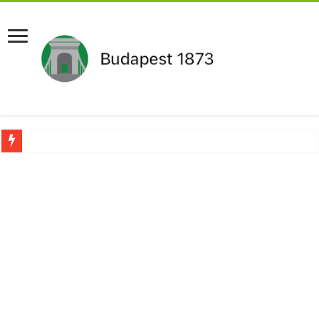
Aláírásgyűjtést indított a DK : dunai duzzasztómű megépítését sürgetik Magyar
Orbán Viktort óriási meglepetés érte amikor megtudta Magyar Péterről az igazság
Nem finomkodott: Megfegyelmezte Dúró Dórát a magyar milliárdos, Felföldi Józ
DRÁMA! Végezni akartak Orbán Viktorral. Vörös parókában és taxisnak öltözve…
Visszatérhet Sulyok Tamás?Mutatjuk:
MOST TÖRTÉNT! Péter Magyar ROBBANÁSSZERŰEN DÜHÖS lett Varga Judit sok
PUTYIN MEGSEMMISÍTŐ ÜZENETET KÜLDÖTT: Macron és von der Leyen pánikba e