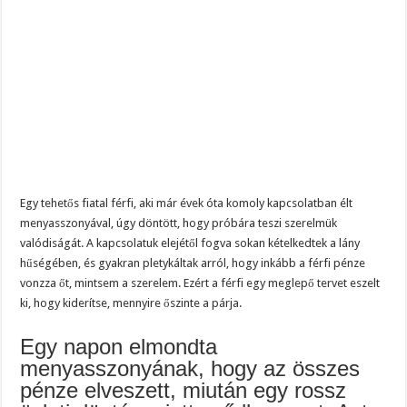
Egy tehetős fiatal férfi, aki már évek óta komoly kapcsolatban élt
menyasszonyával, úgy döntött, hogy próbára teszi szerelmük
valódiságát. A kapcsolatuk elejétől fogva sokan kételkedtek a lány
hűségében, és gyakran pletykáltak arról, hogy inkább a férfi pénze
vonzza őt, mintsem a szerelem. Ezért a férfi egy meglepő tervet eszelt
ki, hogy kiderítse, mennyire őszinte a párja.
Egy napon elmondta
menyasszonyának, hogy az összes
pénze elveszett, miután egy rossz