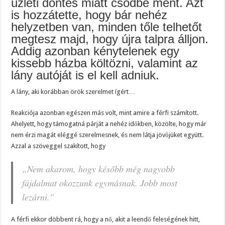
üzleti döntés miatt csődbe ment. Azt
is hozzátette, hogy bár nehéz
helyzetben van, minden tőle telhetőt
megtesz majd, hogy újra talpra álljon.
Addig azonban kénytelenek egy
kissebb házba költözni, valamint az
lány autóját is el kell adniuk.
A lány, aki korábban örök szerelmet ígért…
Reakciója azonban egészen más volt, mint amire a férfi számított.
Ahelyett, hogy támogatná párját a nehéz időkben, közölte, hogy már
nem érzi magát eléggé szerelmesnek, és nem látja jövőjüket együtt.
Azzal a szöveggel szakított, hogy
„Nem akarom, hogy később még nagyobb
fájdalmat okozzunk egymásnak. Jobb most
lezárni.”
A férfi ekkor döbbent rá, hogy a nő, akit a leendő feleségének hitt,