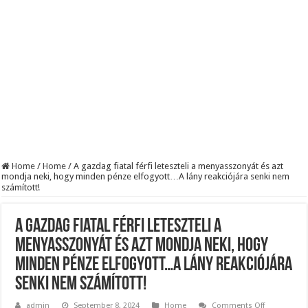
KAPITÁNY ISTVÁN GAZDASÁGI MINISZTER DRÁMAI ÜZENETET KÜLDÖTT
Drámai hír érkezett Szijjártó Péterről !Velkey György László jelentette be ! – erre
FORDULAT: Magyar Péter hirtelen jó hírt jelentett be!
Home
/
Home
/
A gazdag fiatal férfi leteszteli a menyasszonyát és azt
mondja neki, hogy minden pénze elfogyott…A lány reakciójára senki nem
számított!
A gazdag fiatal férfi leteszteli a
menyasszonyát és azt mondja neki, hogy
minden pénze elfogyott…A lány reakciójára
senki nem számított!
on
admin
September 8, 2024
Home
Comments Off