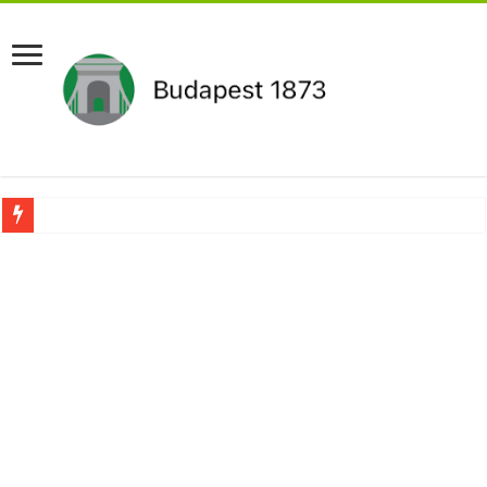
Pár napon belül újra Orbán Viktor lehet a miniszterelnök?Rendkívüli folyamatok 
Botrányos amit találtak! Ruszin-Szendi Romulusz bejelentette,hogy ennek súly
Politikai mélyrepülés: minimálbérre csökkentették Lázár János fizetését!Mutatju
Ítéletet hozott uniós bíróság: 289 milliárd forintot kell visszafizetni az adó fizet
Óriási a baj ! Dobrev Klára félelmetes dolgot leplezett le a Fidesz működéséről!
Magyar Péter azonnal eltávolította Nagy Mártont!
Paks hűtővízgondját napok alatt megoldaná egy magyar professzor.