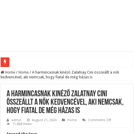
Aláírásgyűjtést indított a DK : dunai duzzasztómű megépítését sürgetik Magyar
Home
/
Home
/
A harmincasnak kinéző Zalatnay Cini összeállt a nők
kedvencével, aki nemcsak, hogy fiatal de még házas is
Orbán Viktort óriási meglepetés érte amikor megtudta Magyar Péterről az igazság
Nem finomkodott: Megfegyelmezte Dúró Dórát a magyar milliárdos, Felföldi Józ
A harmincasnak kinéző Zalatnay Cini
DRÁMA! Végezni akartak Orbán Viktorral. Vörös parókában és taxisnak öltözve…
összeállt a nők kedvencével, aki nemcsak,
hogy fiatal de még házas is
Visszatérhet Sulyok Tamás?Mutatjuk:
MOST TÖRTÉNT! Péter Magyar ROBBANÁSSZERŰEN DÜHÖS lett Varga Judit sok
on
admin
August 21, 2024
Home
Comments Off
A
11,868 Views
harmincasnak
PUTYIN MEGSEMMISÍTŐ ÜZENETET KÜLDÖTT: Macron és von der Leyen pánikba e
kinéző
Spread the love