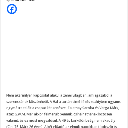
Zalatnay
Szijjártó élő adásban semmisítette meg Magyar Pétert – egyetlen mondat elég vol
Cini
összeállt
a
Teljes a döbbenet! Sajnos ma végül kiderült, hogy igazából miért állt le Paks:
nők
kedvencével,
ÉLŐ! RENDKÍVÜLI! Letaglózó hírt kapott az ország! Visszatérhet Sulyok Tamás!
aki
nemcsak,
hogy
fiatal
de
még
házas
is
Nem akármilyen kapcsolat alakul a zenei világban, ami igazából a
szerencsének köszönhető. A Hal a tortán című főzős realityben ugyanis
egymásra talált a csapat két zenésze, Zalatnay Sarolta és Varga Márk,
azaz G.w.M. Már akkor felmerült bennük, csinálhatnának közösen
valamit, és ez most megvalósul. A 49 év korkülönbség nem akadály
(Cini 75, Márk 26 éves), A két előadó az elmúlt napokban többször is