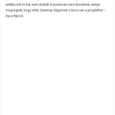
találkozott és bár nem árulták el pontosan mire készülnek, annyit
megsúgtak, hogy több Zalatnay slágernek is köze van a projekthez –
írja a Ripost.