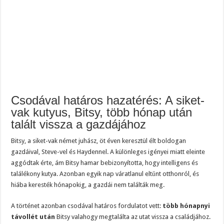
Csodával határos hazatérés: A siket-
vak kutyus, Bitsy, több hónap után
talált vissza a gazdájához
Bitsy, a siket-vak német juhász, öt éven keresztül élt boldogan
gazdáival, Steve-vel és Haydennel. A különleges igényei miatt eleinte
aggódtak érte, ám Bitsy hamar bebizonyította, hogy intelligens és
találékony kutya. Azonban egyik nap váratlanul eltűnt otthonról, és
hiába keresték hónapokig, a gazdái nem találták meg.
A történet azonban csodával határos fordulatot vett:
több hónapnyi
távollét után
Bitsy valahogy megtalálta az utat vissza a családjához.