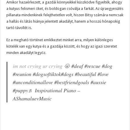
Amikor hazaérkezett, a gazdái könnyeikkel küszködve figyelték, ahogy
a kutyus felismeri őket, és boldogan csóválja a farkát. Az újraegyesülés
pillanata mindenkinek felejthetetlen volt, hiszen Bitsy számára nemcsak
a hallás és látás hiánya jelentett akadályt, hanem a hosszú hónapokig
tartó távollét is.
Ez a megható történet emlékeztet minket arra, milyen különleges
kötelék van egy kutya és a gazdája között, és hogy az igazi szeretet
minden akadályt legyőz.
im not crying ur crying 😭
#deaf
#rescue
#dog
#reunion
#dogsoftiktok
#dogs
#beautiful
#love
#unconditionallove
#bestfriendgoals
#aussie
#puppy
♬ Inspirational Piano –
AShamaluevMusic