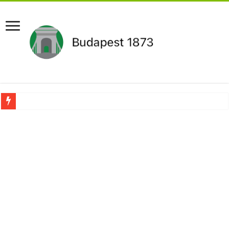
Pár napon belül újra Orbán Viktor lehet a miniszterelnök?Rendkívüli folyamatok 
Botrányos amit találtak! Ruszin-Szendi Romulusz bejelentette,hogy ennek súly
Politikai mélyrepülés: minimálbérre csökkentették Lázár János fizetését!Mutatju
Ítéletet hozott uniós bíróság: 289 milliárd forintot kell visszafizetni az adó fizet
Óriási a baj ! Dobrev Klára félelmetes dolgot leplezett le a Fidesz működéséről!
Magyar Péter azonnal eltávolította Nagy Mártont!
Paks hűtővízgondját napok alatt megoldaná egy magyar professzor.