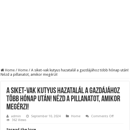
KAPITÁNY ISTVÁN GAZDASÁGI MINISZTER DRÁMAI ÜZENETET KÜLDÖTT
Drámai hír érkezett Szijjártó Péterről !Velkey György László jelentette be ! – erre
FORDULAT: Magyar Péter hirtelen jó hírt jelentett be!
Home
/
Home
/
A siket-vak kutyus hazatalál a gazdájához több hónap után!
Nézd a pillanatot, amikor megérzi!
A siket-vak kutyus hazatalál a gazdájához
több hónap után! Nézd a pillanatot, amikor
megérzi!
on
admin
September 10, 2024
Home
Comments Off
A
362 Views
siket-
vak
Spread the love