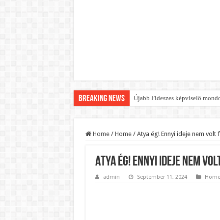
Breaking News
Újabb Fideszes képviselő mondot
Robbanhat az egészségügy egyik 
Döntött a kormány az egészségüg
Home
/
Home
/
Atya ég! Ennyi ideje nem volt
Szívmelengető videó: a Magyar 
Atya ég! Ennyi ideje nem vo
Rendkívüli intézkedések jöhetn
Jön a pénzeső a nyugdíjasoknak!
admin
September 11, 2024
Hom
ÉLŐ! RENDKÍVÜLI! Váratlan hír j
BREAKING! Kész, ennyi volt! Ös