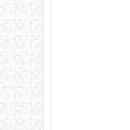
Rendkívüli folyamatok zajlanak a
Életveszélyes fenyegetést kapot