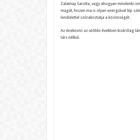
Zalatnay Sarolta, vagy ahogyan mindenki isme
magát, hiszen ma is olyan energiával lép szín
lendülettel szórakoztatja a közönségét.
Az énekesnő az utóbbi években kizárólag lány
társ nélkül.