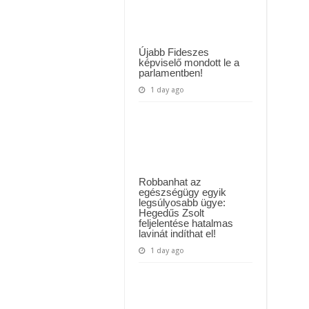
férfi
 háttérben. Pár napon belül újra Orbán Viktor lehet a miniszterelnök? – EZ történt
Zalatnay
életében
t Majka: azonnal lemondta sepsiszentgyörgyi koncertjét
és
ágyában
Újabb Fideszes
képviselő mondott le a
parlamentben!
1 day ago
Robbanhat az
egészségügy egyik
legsúlyosabb ügye:
Hegedűs Zsolt
feljelentése hatalmas
lavinát indíthat el!
1 day ago