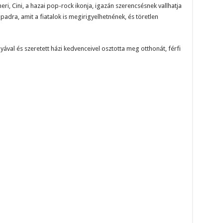
ri, Cini, a hazai pop-rock ikonja, igazán szerencsésnek vallhatja
padra, amit a fiatalok is megirigyelhetnének, és töretlen
ával és szeretett házi kedvenceivel osztotta meg otthonát, férfi