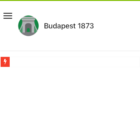
Újabb Fideszes képviselő mondott le a parlamentben!
Robbanhat az egészségügy egyik legsúlyosabb ügye: Hegedűs Zsolt feljelentése h
Döntött a kormány az egészségügyi várólistákról: Ezt mindenki megérzi majd!
Szívmelengető videó: a Magyar Közút dolgozója vizet adott egy szomjas gólyán
Rendkívüli intézkedések jöhetnek a boltoknál az energiaválság miatt: – MUTA
Jön a pénzeső a nyugdíjasoknak! Itt a pontos összeg és a kormány döntése!
ÉLŐ! RENDKÍVÜLI! Váratlan hír jött Paksról – Azonnal meg kellett tenni!