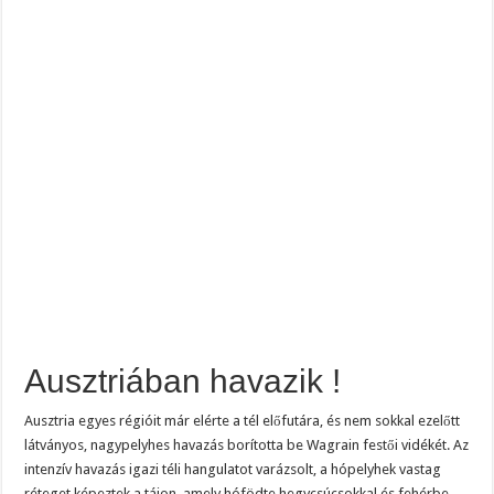
Ausztriában havazik !
Ausztria egyes régióit már elérte a tél előfutára, és nem sokkal ezelőtt
látványos, nagypelyhes havazás borította be Wagrain festői vidékét. Az
intenzív havazás igazi téli hangulatot varázsolt, a hópelyhek vastag
réteget képeztek a tájon, amely hófödte hegycsúcsokkal és fehérbe