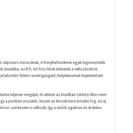
 RTL népszerű műsorának, A Konyhafőnöknek egyik legismertebb
bb évadába. Az RTL-től friss hírek érkeztek a változásokról,
artalomért felelős vezérigazgató-helyettesének bejelentésén
tuma teljesen megújul, és ebben az évadban Sárközi Ákos nem
ogy a jövőben visszatér, hiszen az ítészek köre bővülni fog. Az új
műsor szerkezete is változik, így a nézők izgalmas és érdekes