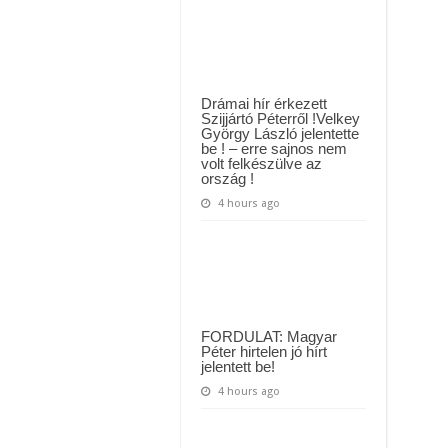
megszólalt
yi várólistákról: Ezt mindenki megérzi majd!
Sárközi
Ákos
Közút dolgozója vizet adott egy szomjas gólyának!
KIRÚGÁSA
miatt!
Drámai hír érkezett
Szijjártó Péterről !Velkey
György László jelentette
be ! – erre sajnos nem
volt felkészülve az
ország !
4 hours ago
FORDULAT: Magyar
Péter hirtelen jó hírt
jelentett be!
4 hours ago