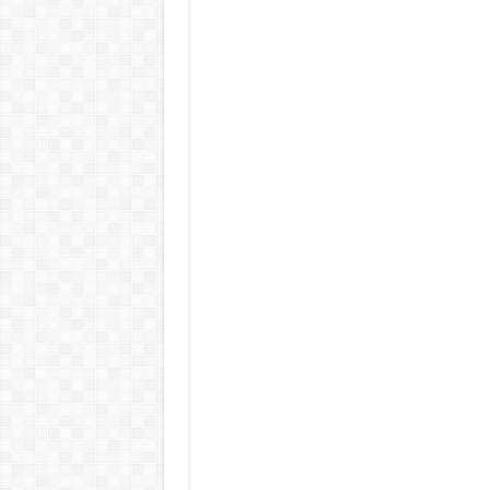
Döntött a kormány az egészségüg
Szívmelengető videó: a Magyar 