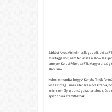
Sárközi Ákos Michelin-csillagos séf, aki az
zsűritagja volt, nem tér vissza a show legúja
amelyek Kolosi Péter, az RTL Magyarország t
alapulnak.
Kolosi elmondta, hogy A Konyhafőnök formá
lesz zsűritag. Ennek ellenére nincs kizárva, h
zsűri személyi újdonságokat tartalmaz, és a 
epizódokra számíthatnak.