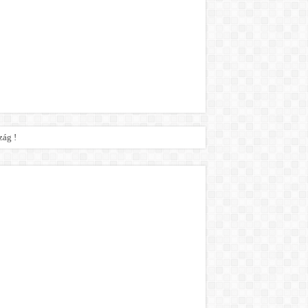
zág !