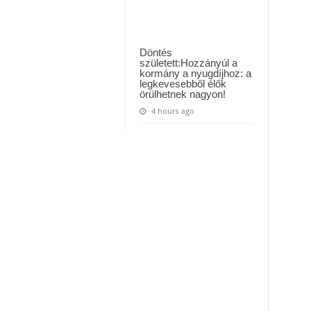
Döntés
született:Hozzányúl a
kormány a nyugdíjhoz: a
legkevesebből élők
örülhetnek nagyon!
4 hours ago