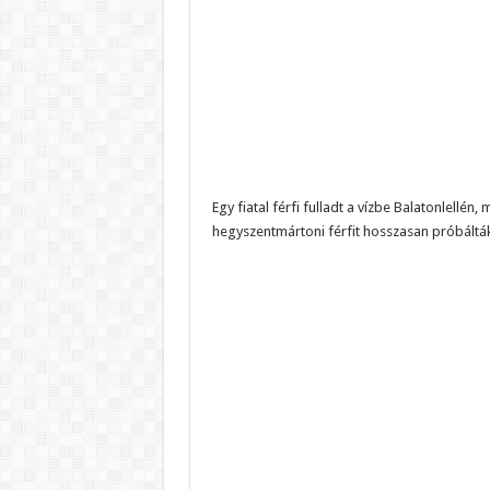
Egy fiatal férfi fulladt a vízbe Balatonlellén
hegyszentmártoni férfit hosszasan próbálták