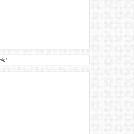
zág !