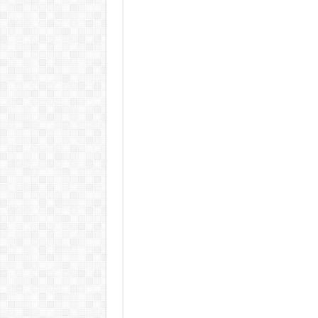
Döntött a kormány az egészségüg
Szívmelengető videó: a Magyar 