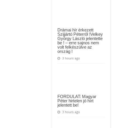
fiatal
yi várólistákról: Ezt mindenki megérzi majd!
a
Balatonba,
Közút dolgozója vizet adott egy szomjas gólyának!
miközben
a
barátnője
életét
mentette
Drámai hír érkezett
meg
Szijjártó Péterről !Velkey
György László jelentette
be ! – erre sajnos nem
volt felkészülve az
ország !
3 hours ago
FORDULAT: Magyar
Péter hirtelen jó hírt
jelentett be!
3 hours ago