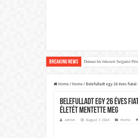
Breaking News
Drámai hír érkezett Szijjártó Pét
FORDULAT: Magyar Péter hirtelen
Döntés született:Hozzányúl a k
Home
/
Home
/
Belefulladt egy 26 éves fiata
RENDKÍVÜLI! Kivonul a Tesco, e
Belefulladt egy 26 éves fia
Orbán schließt geheimen MEGA-D
életét mentette meg
Kezdeményezték Pócs János ment
admin
August 7, 2024
Home
Újabb Fideszes képviselő mondot
Robbanhat az egészségügy egyik 