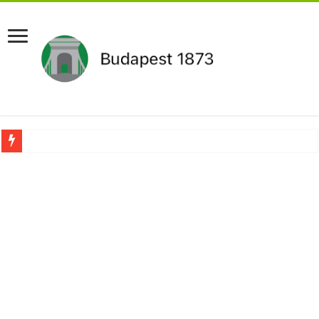
Újabb Fideszes képviselő mondott le a parlamentben!
Robbanhat az egészségügy egyik legsúlyosabb ügye: Hegedűs Zsolt feljelentése h
Döntött a kormány az egészségügyi várólistákról: Ezt mindenki megérzi majd!
Szívmelengető videó: a Magyar Közút dolgozója vizet adott egy szomjas gólyán
Rendkívüli intézkedések jöhetnek a boltoknál az energiaválság miatt: – MUTA
Jön a pénzeső a nyugdíjasoknak! Itt a pontos összeg és a kormány döntése!
ÉLŐ! RENDKÍVÜLI! Váratlan hír jött Paksról – Azonnal meg kellett tenni!