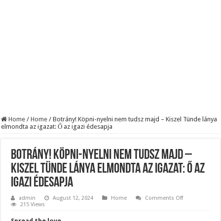
BREAKING! Kész, ennyi volt! Összeomlott a Fidesz – Durva, ami most történi
Rendkívüli folyamatok zajlanak a háttérben. Pár napon belül újra Orbán Viktor le
Életveszélyes fenyegetést kapott Majka: azonnal lemondta sepsiszentgyörgyi ko
Home
/
Home
/
Botrány! Köpni-nyelni nem tudsz majd – Kiszel Tünde lánya
elmondta az igazat: Ő az igazi édesapja
Botrány! Köpni-nyelni nem tudsz majd –
Kiszel Tünde lánya elmondta az igazat: Ő az
igazi édesapja
on
admin
August 12, 2024
Home
Comments Off
Botrány!
215 Views
Köpni-
nyelni
Spread the love