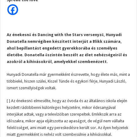
nem
tudsz
majd
–
Kiszel
Tünde
lánya
elmondta
az
Az énekesnő és Dancing with the Stars versenyző, Hunyadi
igazat:
Donatella nemrégiben készített interjút a Blikk számára,
Ő
az
ahol bepillantást engedett gyerekkorába és személyes
igazi
édesapja
életébe. Donatella őszintén beszélt az élet nehézségeiről és
azokról a kihívásokról, amelyekkel szembenézett.
Hunyadi Donatella már gyermekként észrevette, hogy élete más, mint a
többieké, hiszen szülei, Kiszel Tünde és egykori férje, Hunyadi László,
ismert személyiségek voltak.
[ ]
Az énekesnő elmesélte, hogy az óvoda és az általános iskola elején
kezdett rádöbbenni különleges helyzetére, mikor édesanyjával
interjúkat adtak, vagy a televízióban szerepeltek. Emlékszik arra az
időszakra, mikor apja eljátszotta az apaságot, de végül nem vállalta
felelősséget, ami miatt egy pereskedésre került sor. Az ilyen helyzetek
miatt gyermekként is nehéz volt szembesülnie a kihívásokkal.