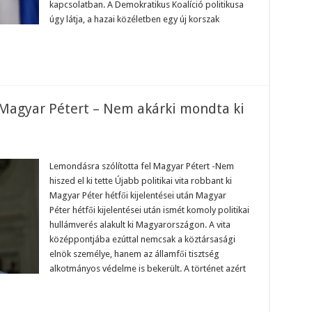
kapcsolatban. A Demokratikus Koalíció politikusa
úgy látja, a hazai közéletben egy új korszak
 Magyar Pétert – Nem akárki mondta ki
n
mondásra
ólították
Lemondásra szólította fel Magyar Pétert -Nem
hiszed el ki tette Újabb politikai vita robbant ki
gyar
tert
Magyar Péter hétfői kijelentései után Magyar
Péter hétfői kijelentései után ismét komoly politikai
em
árki
hullámverés alakult ki Magyarországon. A vita
ondta
középpontjába ezúttal nemcsak a köztársasági
elnök személye, hanem az államfői tisztség
lyos
tikát
alkotmányos védelme is bekerült. A történet azért