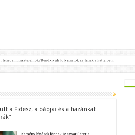
or lehet a miniszterelnök?Rendkívüli folyamatok zajlanak a háttérben.
lt a Fidesz, a bábjai és a hazánkat
hák”
n
gyar
ter:
Kemény lépések jönnek: Magyar Péter a