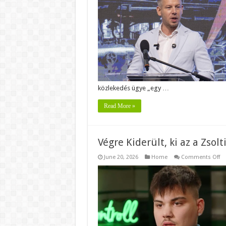
Pé
A
ma
kö
vé
új
le
ka
közlekedés ügye „egy …
Read More »
Végre Kiderült, ki az a Zsol
o
June 20, 2026
Home
Comments Off
Vé
Ki
ki
az
a
Zs
bá
–
Er
n