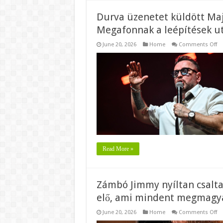
Durva üzenetet küldött Maj
Megafonnak a leépítések u
o
June 20, 2026
Home
Comments Off
Du
üz
kü
Ma
az
el
új
és
a
Me
a
le
ut
Read More »
Zámbó Jimmy nyíltan csalta 
elő, ami mindent megmagya
o
June 20, 2026
Home
Comments Off
Z