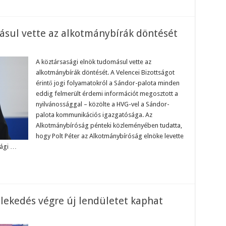
ásul vette az alkotmánybírák döntését
n
ztársasági
A köztársasági elnök tudomásul vette az
nök
alkotmánybírák döntését. A Velencei Bizottságot
domásul
tte
érintő jogi folyamatokról a Sándor-palota minden
eddig felmerült érdemi információt megosztott a
kotmánybírák
ntését
nyilvánossággal – közölte a HVG-vel a Sándor-
palota kommunikációs igazgatósága. Az
Alkotmánybíróság pénteki közleményében tudatta,
hogy Polt Péter az Alkotmánybíróság elnöke levette
sági …
lekedés végre új lendületet kaphat
n
gyar