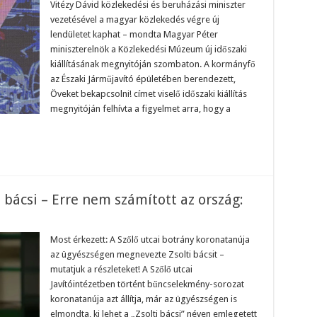
ter:
Vitézy Dávid közlekedési és beruházási miniszter
vezetésével a magyar közlekedés végre új
gyar
zlekedés
lendületet kaphat – mondta Magyar Péter
gre
miniszterelnök a Közlekedési Múzeum új időszaki
ndületet
kiállításának megnyitóján szombaton. A kormányfő
phat
az Északi Járműjavító épületében berendezett,
Öveket bekapcsolni! címet viselő időszaki kiállítás
megnyitóján felhívta a figyelmet arra, hogy a
ti bácsi – Erre nem számított az ország:
n
gre
derült,
Most érkezett: A Szőlő utcai botrány koronatanúja
az ügyészségen megnevezte Zsolti bácsit –
mutatjuk a részleteket! A Szőlő utcai
olti
Javítóintézetben történt bűncselekmény-sorozat
csi
koronatanúja azt állítja, már az ügyészségen is
re
em
elmondta, ki lehet a „Zsolti bácsi” néven emlegetett