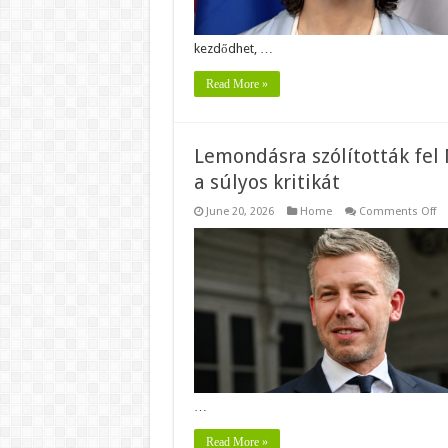
kezdődhet, …
Read More »
Lemondásra szólították fel
a súlyos kritikát
o
June 20, 2026
Home
Comments Off
Le
sz
fel
Ma
Pé
–
N
ak
m
ki
a
sú
kri
…
Read More »