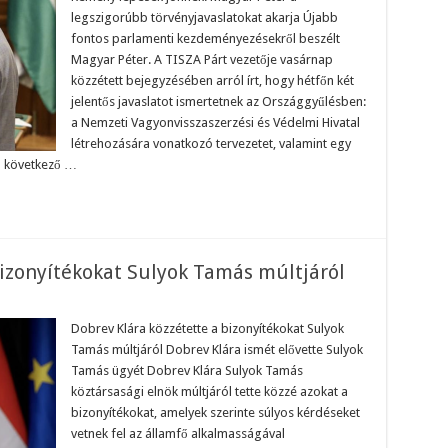
úl
legszigorúbb törvényjavaslatokat akarja Újabb
rán
ült
fontos parlamenti kezdeményezésekről beszélt
Magyar Péter. A TISZA Párt vezetője vasárnap
desz,
közzétett bejegyzésében arról írt, hogy hétfőn két
bjai
jelentős javaslatot ismertetnek az Országgyűlésben:
a Nemzeti Vagyonvisszaszerzési és Védelmi Hivatal
zánkat
étrabló
létrehozására vonatkozó tervezetet, valamint egy
lliárdos
 a következő …
igarchák”
bizonyítékokat Sulyok Tamás múltjáról
n
brev
ára
Dobrev Klára közzétette a bizonyítékokat Sulyok
zzétette
Tamás múltjáról Dobrev Klára ismét elővette Sulyok
zonyítékokat
Tamás ügyét Dobrev Klára Sulyok Tamás
lyok
köztársasági elnök múltjáról tette közzé azokat a
más
ltjáról
bizonyítékokat, amelyek szerinte súlyos kérdéseket
vetnek fel az államfő alkalmasságával