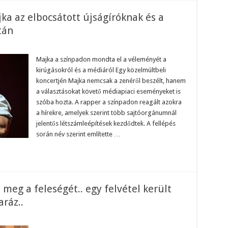
ka az elbocsátott újságíróknak és a
tán
n
rva
enetet
Majka a színpadon mondta el a véleményét a
ldött
kirúgásokról és a médiáról Egy közelmúltbeli
jka
koncertjén Majka nemcsak a zenéről beszélt, hanem
bocsátott
a választásokat követő médiapiaci eseményeket is
ságíróknak
szóba hozta. A rapper a színpadon reagált azokra
gafonnak
a hírekre, amelyek szerint több sajtóorgánumnál
jelentős létszámleépítések kezdődtek. A fellépés
építések
án
során név szerint említette …
meg a feleségét.. egy felvétel került
ráz..
n
ámbó