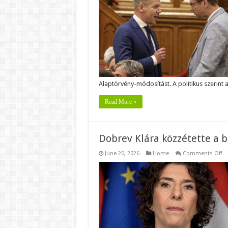
“T
ko
ör
a
Fi
a
bá
és
a
ha
sz
mi
Alaptörvény-módosítást. A politikus szerint
ol
Read More »
Dobrev Klára közzétette a 
o
June 20, 2026
Home
Comments Off
Do
Kl
kö
a
bi
Su
Ta
mú