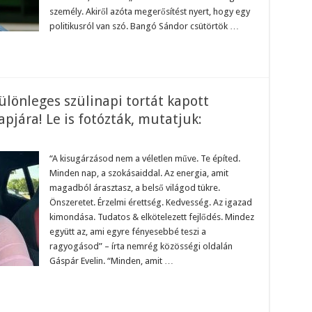
ámított
személy. Akiről azóta megerősítést nyert, hogy egy
szág:
politikusról van szó. Bangó Sándor csütörtök …
ülönleges szülinapi tortát kapott
apjára! Le is fotózták, mutatjuk:
n
legzetelállítóan
ép
“A kisugárzásod nem a véletlen műve. Te építed.
Minden nap, a szokásaiddal. Az energia, amit
lönleges
ülinapi
magadból árasztasz, a belső világod tükre.
rtát
Önszeretet. Érzelmi érettség. Kedvesség. Az igazad
pott
spár
kimondása. Tudatos & elkötelezett fejlődés. Mindez
elin
együtt az, ami egyre fényesebbé teszi a
-
ragyogásod” – írta nemrég közösségi oldalán
ülinapjára!
Gáspár Evelin. “Minden, amit …
tózták,
tatjuk: