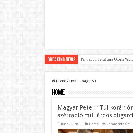
Breaking News
Pár napon belül újra Orbán Vikt
Home
/
Home (page 60)
Home
Magyar Péter: “Túl korán örü
szétrabló milliárdos oligarc
o
June 21, 2026
Home
Comments Off
Ma
Pé