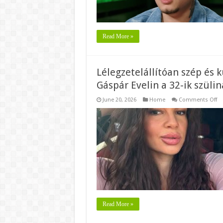
sz
az
or
Read More »
Lélegzetelállítóan szép és k
Gáspár Evelin a 32-ik szülin
o
June 20, 2026
Home
Comments Off
Lé
sz
és
kü
sz
to
ka
Gá
Ev
a
32
ik
sz
Le
is
fo
Read More »
mu