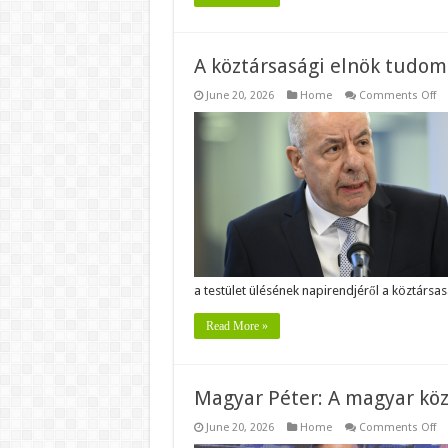
A köztársasági elnök tudom
o
June 20, 2026
Home
Comments Off
A
kö
el
tu
ve
az
al
dö
a testület ülésének napirendjéről a köztársa
Read More »
Magyar Péter: A magyar köz
o
June 20, 2026
Home
Comments Off
Ma