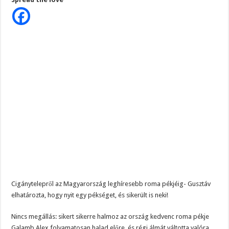
leghíresebb
Magyar Péter ezt üzente Orbánnak……, ez az eddigi legkeményebb üzenet !
roma
pékjéig-
Gusztáv
Tragédia az erőműben! – Kiadták a megrendítő közleményt:
elhatározta,
hogy
„EZÉRT BESZÉLNEK RÓLA ENNYIEN!” – Magyar Péter kíméletlen válasza Szentki
nyit
egy
pékséget,
és
sikerült
is
neki!
Cigánytelepről az Magyarország leghíresebb roma pékjéig- Gusztáv
elhatározta, hogy nyit egy pékséget, és sikerült is neki!
Nincs megállás: sikert sikerre halmoz az ország kedvenc roma pékje
Galamb Alex folyamatosan halad előre, és régi álmát váltotta valóra.