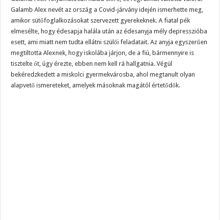
Galamb Alex nevét az ország a Covid-járvány idején ismerhette meg,
amikor sütőfoglalkozásokat szervezett gyerekeknek. A fiatal pék
elmesélte, hogy édesapja halála után az édesanyja mély depresszióba
esett, ami miatt nem tudta ellátni szülői feladatait. Az anyja egyszerűen
megtiltotta Alexnek, hogy iskolába járjon, de a fiú, bármennyire is
tisztelte őt, úgy érezte, ebben nem kell rá hallgatnia. Végül
bekéredzkedett a miskolci gyermekvárosba, ahol megtanult olyan
alapvető ismereteket, amelyek másoknak magától értetődők.