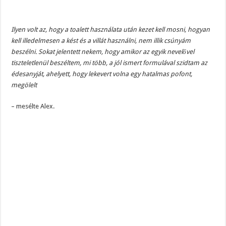
Ilyen volt az, hogy a toalett használata után kezet kell mosni, hogyan
kell illedelmesen a kést és a villát használni, nem illik csúnyám
beszélni. Sokat jelentett nekem, hogy amikor az egyik nevelővel
tiszteletlenül beszéltem, mi több, a jól ismert formulával szidtam az
édesanyját, ahelyett, hogy lekevert volna egy hatalmas pofont,
megölelt
– mesélte Alex.