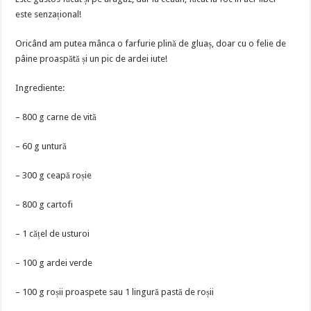
este senzațional!
Oricând am putea mânca o farfurie plină de gluaș, doar cu o felie de
pâine proaspătă și un pic de ardei iute!
Ingrediente:
– 800 g carne de vită
– 60 g untură
– 300 g ceapă roșie
– 800 g cartofi
– 1 cățel de usturoi
– 100 g ardei verde
– 100 g roșii proaspete sau 1 lingură pastă de roșii