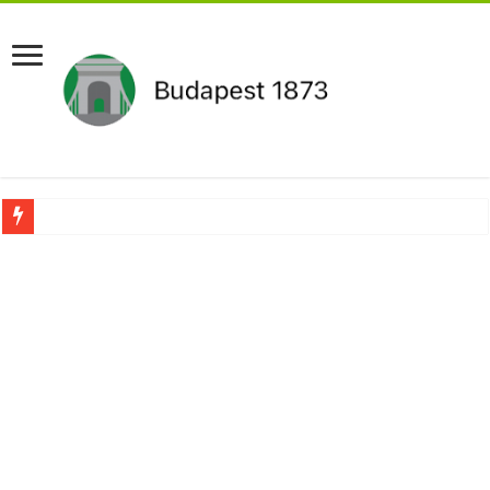
Aláírásgyűjtést indított a DK : dunai duzzasztómű megépítését sürgetik Magyar
Orbán Viktort óriási meglepetés érte amikor megtudta Magyar Péterről az igazság
Nem finomkodott: Megfegyelmezte Dúró Dórát a magyar milliárdos, Felföldi Józ
DRÁMA! Végezni akartak Orbán Viktorral. Vörös parókában és taxisnak öltözve…
Visszatérhet Sulyok Tamás?Mutatjuk:
MOST TÖRTÉNT! Péter Magyar ROBBANÁSSZERŰEN DÜHÖS lett Varga Judit sok
PUTYIN MEGSEMMISÍTŐ ÜZENETET KÜLDÖTT: Macron és von der Leyen pánikba e