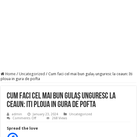
Szijjártó élő adásban semmisítette meg Magyar Pétert – egyetlen mondat elég vol
Teljes a döbbenet! Sajnos ma végül kiderült, hogy igazából miért állt le Paks:
ÉLŐ! RENDKÍVÜLI! Letaglózó hírt kapott az ország! Visszatérhet Sulyok Tamás!
Home
/
Uncategorized
/
Cum faci cel mai bun gulaș unguresc la ceaun: Iti
ploua in gura de pofta
Cum faci cel mai bun gulaș unguresc la
ceaun: Iti ploua in gura de pofta
admin
January 23, 2024
Uncategorized
on
Comments Off
268 Views
Cum
faci
Spread the love
cel
mai