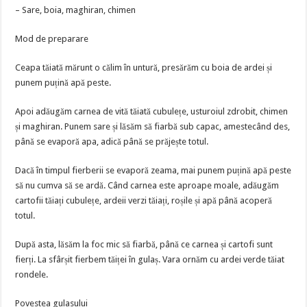
– Sare, boia, maghiran, chimen
Mod de preparare
Ceapa tăiată mărunt o călim în untură, presărăm cu boia de ardei și
punem puțină apă peste.
Apoi adăugăm carnea de vită tăiată cubulețe, usturoiul zdrobit, chimen
și maghiran. Punem sare și lăsăm să fiarbă sub capac, amestecând des,
până se evaporă apa, adică până se prăjește totul.
Dacă în timpul fierberii se evaporă zeama, mai punem puțină apă peste
să nu cumva să se ardă. Când carnea este aproape moale, adăugăm
cartofii tăiați cubulețe, ardeii verzi tăiați, roșile și apă până acoperă
totul.
După asta, lăsăm la foc mic să fiarbă, până ce carnea și cartofi sunt
fierți. La sfârșit fierbem tăiței în gulaș. Vara ornăm cu ardei verde tăiat
rondele.
Povestea gulasului