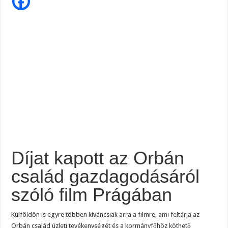
gazdagodásár
Magyar Péter ezt üzente Orbánnak……, ez az eddigi legkeményebb üzenet !
szóló
film
Prágában
Tragédia az erőműben! – Kiadták a megrendítő közleményt:
„EZÉRT BESZÉLNEK RÓLA ENNYIEN!” – Magyar Péter kíméletlen válasza Szentki
Díjat kapott az Orbán
család gazdagodásáról
szóló film Prágában
Külföldön is egyre többen kíváncsiak arra a filmre, ami feltárja az
Orbán család üzleti tevékenységét és a kormányfőhöz köthető