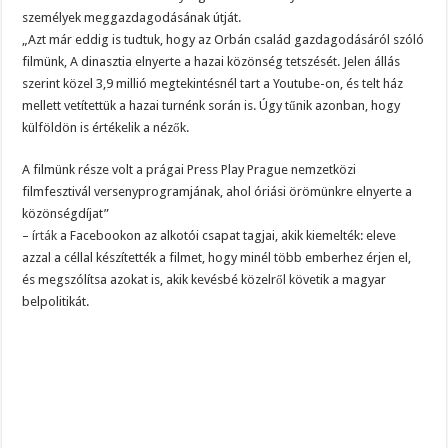
személyek meggazdagodásának útját.
„Azt már eddig is tudtuk, hogy az Orbán család gazdagodásáról szóló
filmünk, A dinasztia elnyerte a hazai közönség tetszését. Jelen állás
szerint közel 3,9 millió megtekintésnél tart a Youtube-on, és telt ház
mellett vetítettük a hazai turnénk során is. Úgy tűnik azonban, hogy
külföldön is értékelik a nézők.
A filmünk része volt a prágai Press Play Prague nemzetközi
filmfesztivál versenyprogramjának, ahol óriási örömünkre elnyerte a
közönségdíjat”
–
írták
a Facebookon az alkotói csapat tagjai, akik kiemelték: eleve
azzal a céllal készítették a filmet, hogy minél több emberhez érjen el,
és megszólítsa azokat is, akik kevésbé közelről követik a magyar
belpolitikát.