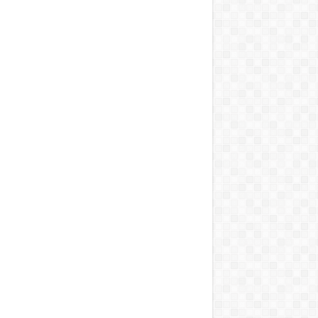
ai vihart kavart!