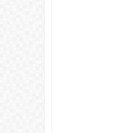
Tragédia az erőműben! – Kiadtá
„EZÉRT BESZÉLNEK RÓLA ENNYIEN