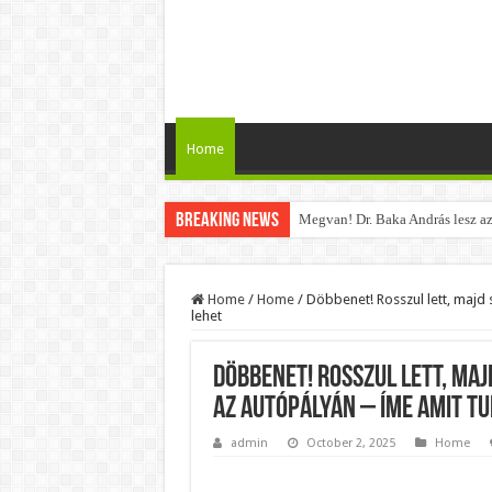
Home
Breaking News
Megvan! Dr. Baka András lesz az
Tóth Ildikó felsorolta, kik vezet
Kisnyugdíjasoknak járó ingyenes
Home
/
Home
/
Döbbenet! Rosszul lett, majd 
lehet
Lesifotó robbantotta fel az intern
Hatalmas Botrány a Parlamentben
Döbbenet! Rosszul lett, ma
Jön az AUGUSZTUSI pénzeső! Ez a
az autópályán – ÍME amit tu
Borbás Marcsi beperelte Kocsis 
admin
October 2, 2025
Home
Magyar Péter ezt üzente Orbán