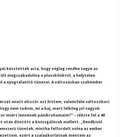
yei késztették arra, hogy végleg rendbe tegye az
ült megszabadulnia a pluszkilóktól, a helytelen
l a nyugtalanító tünetei. A változásban szakember
érzet miatt először azt hittem, valamiféle változókori
ogy nem tudom, mi a baj, mert lelkileg jól vagyok.
kor miért lennének pánikrohamaim?” – idézte fel a 40
ét után döntött a kivizsgálások mellett. „Rendkívül
mszerű tünetek, mintha felfordult volna az ember
vezettem, ezért a szalagkorlátnak mentem az