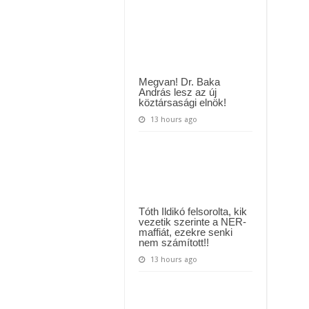
k a megrendítő közleményt:
majd
szalagkorlátnak
csapódott
!” – Magyar Péter kíméletlen válasza Szentkirályi Alexandrának újabb politik
Tóth
Vera
az
autópályán
–
ÍME
Megvan! Dr. Baka
amit
András lesz az új
tudni
köztársasági elnök!
lehet
13 hours ago
Tóth Ildikó felsorolta, kik
vezetik szerinte a NER-
maffiát, ezekre senki
nem számított!!
13 hours ago