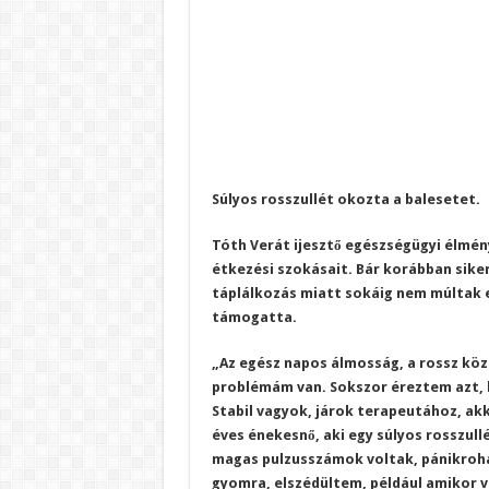
Súlyos rosszullét okozta a balesetet.
Tóth Verát ijesztő egészségügyi élmén
étkezési szokásait. Bár korábban siker
táplálkozás miatt sokáig nem múltak e
támogatta.
„Az egész napos álmosság, a rossz köz
problémám van. Sokszor éreztem azt, h
Stabil vagyok, járok terapeutához, ak
éves énekesnő, aki egy súlyos rosszull
magas pulzusszámok voltak, pánikroha
gyomra, elszédültem, például amikor 