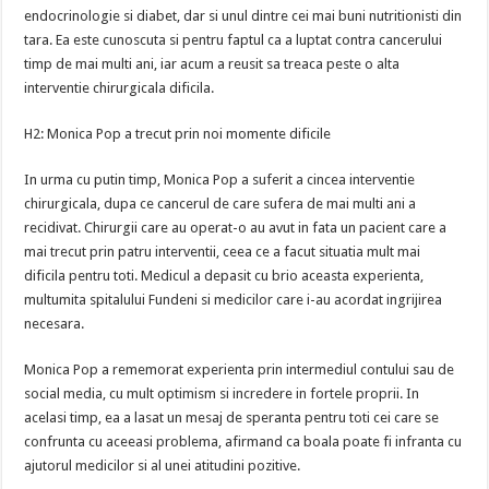
endocrinologie si diabet, dar si unul dintre cei mai buni nutritionisti din
tara. Ea este cunoscuta si pentru faptul ca a luptat contra cancerului
timp de mai multi ani, iar acum a reusit sa treaca peste o alta
interventie chirurgicala dificila.
H2: Monica Pop a trecut prin noi momente dificile
In urma cu putin timp, Monica Pop a suferit a cincea interventie
chirurgicala, dupa ce cancerul de care sufera de mai multi ani a
recidivat. Chirurgii care au operat-o au avut in fata un pacient care a
mai trecut prin patru interventii, ceea ce a facut situatia mult mai
dificila pentru toti. Medicul a depasit cu brio aceasta experienta,
multumita spitalului Fundeni si medicilor care i-au acordat ingrijirea
necesara.
Monica Pop a rememorat experienta prin intermediul contului sau de
social media, cu mult optimism si incredere in fortele proprii. In
acelasi timp, ea a lasat un mesaj de speranta pentru toti cei care se
confrunta cu aceeasi problema, afirmand ca boala poate fi infranta cu
ajutorul medicilor si al unei atitudini pozitive.