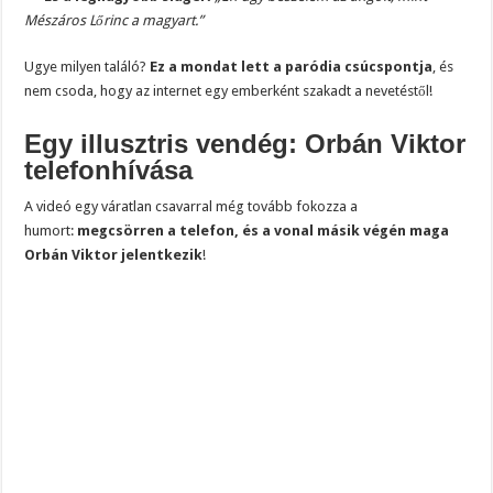
Mészáros Lőrinc a magyart.”
Ugye milyen találó?
Ez a mondat lett a paródia csúcspontja
, és
nem csoda, hogy az internet egy emberként szakadt a nevetéstől!
Egy illusztris vendég: Orbán Viktor
telefonhívása
A videó egy váratlan csavarral még tovább fokozza a
humort:
megcsörren a telefon, és a vonal másik végén maga
Orbán Viktor jelentkezik
!