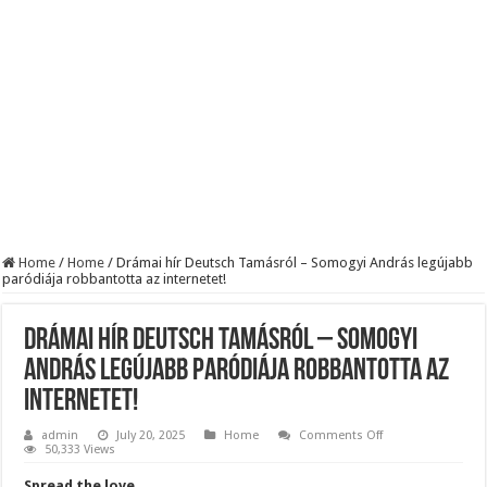
Szijjártó élő adásban semmisítette meg Magyar Pétert – egyetlen mondat elég vol
Teljes a döbbenet! Sajnos ma végül kiderült, hogy igazából miért állt le Paks:
ÉLŐ! RENDKÍVÜLI! Letaglózó hírt kapott az ország! Visszatérhet Sulyok Tamás!
Home
/
Home
/
Drámai hír Deutsch Tamásról – Somogyi András legújabb
paródiája robbantotta az internetet!
Drámai hír Deutsch Tamásról – Somogyi
András legújabb paródiája robbantotta az
internetet!
on
admin
July 20, 2025
Home
Comments Off
Drámai
50,333 Views
hír
Deutsch
Spread the love