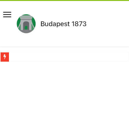
Aláírásgyűjtést indított a DK : dunai duzzasztómű megépítését sürgetik Magyar
Orbán Viktort óriási meglepetés érte amikor megtudta Magyar Péterről az igazság
Nem finomkodott: Megfegyelmezte Dúró Dórát a magyar milliárdos, Felföldi Józ
DRÁMA! Végezni akartak Orbán Viktorral. Vörös parókában és taxisnak öltözve…
Visszatérhet Sulyok Tamás?Mutatjuk:
MOST TÖRTÉNT! Péter Magyar ROBBANÁSSZERŰEN DÜHÖS lett Varga Judit sok
PUTYIN MEGSEMMISÍTŐ ÜZENETET KÜLDÖTT: Macron és von der Leyen pánikba e