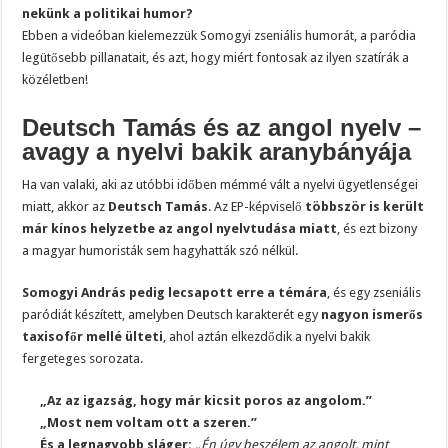
nekünk a politikai humor?
Ebben a videóban kielemezzük Somogyi zseniális humorát, a paródia
legütősebb pillanatait, és azt, hogy miért fontosak az ilyen szatírák a
közéletben!
Deutsch Tamás és az angol nyelv –
avagy a nyelvi bakik aranybányája
Ha van valaki, aki az utóbbi időben mémmé vált a nyelvi ügyetlenségei
miatt, akkor az
Deutsch Tamás
. Az EP-képviselő
többször is került
már kínos helyzetbe az angol nyelvtudása miatt
, és ezt bizony
a magyar humoristák sem hagyhatták szó nélkül.
Somogyi András pedig lecsapott erre a témára
, és egy zseniális
paródiát készített, amelyben Deutsch karakterét egy
nagyon ismerős
taxisofőr mellé ülteti
, ahol aztán elkezdődik a nyelvi bakik
fergeteges sorozata.
„Az az igazság, hogy már kicsit poros az angolom.”
„Most nem voltam ott a szeren.”
És a legnagyobb sláger:
„Én úgy beszélem az angolt, mint