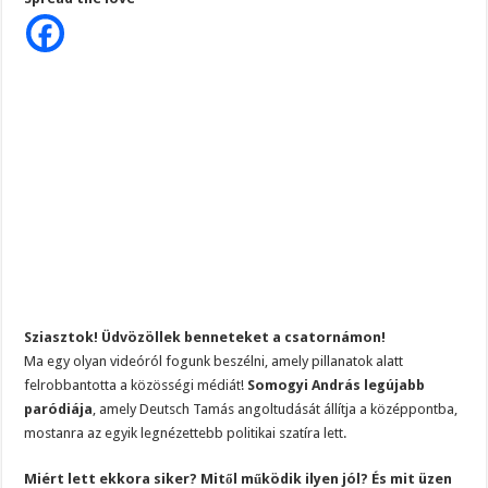
Tamásról
–
Somogyi
András
legújabb
paródiája
robbantotta
az
internetet!
Sziasztok! Üdvözöllek benneteket a csatornámon!
Ma egy olyan videóról fogunk beszélni, amely pillanatok alatt
felrobbantotta a közösségi médiát!
Somogyi András legújabb
paródiája
, amely Deutsch Tamás angoltudását állítja a középpontba,
mostanra az egyik legnézettebb politikai szatíra lett.
Miért lett ekkora siker? Mitől működik ilyen jól? És mit üzen