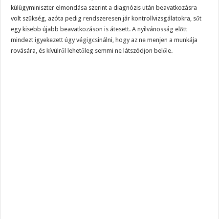
külügyminiszter elmondása szerint a diagnózis után beavatkozásra
volt szükség, azóta pedig rendszeresen jár kontrollvizsgálatokra, sőt
egy kisebb újabb beavatkozáson is átesett. A nyilvánosság előtt
mindezt igyekezett úgy végigcsinálni, hogy az ne menjen a munkája
rovására, és kívülről lehetőleg semmi ne látszódjon belőle.