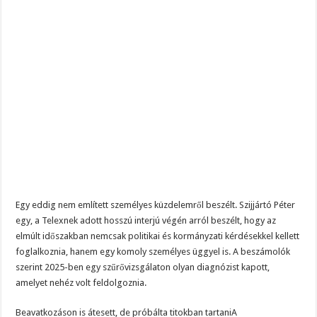
Szomorú hír érkezett Rubint Rékáról. Tüdő, és májáttét is keletkezett a daganatá
Hatalmas Botrány a Parlamentben: a Fidesz ismét kitett magáért!
Aláírásgyűjtést indított a DK : dunai duzzasztómű megépítését sürgetik Magyar
Egy eddig nem említett személyes küzdelemről beszélt. Szijjártó Péter
egy, a Telexnek adott hosszú interjú végén arról beszélt, hogy az
elmúlt időszakban nemcsak politikai és kormányzati kérdésekkel kellett
foglalkoznia, hanem egy komoly személyes üggyel is. A beszámolók
szerint 2025-ben egy szűrővizsgálaton olyan diagnózist kapott,
amelyet nehéz volt feldolgoznia.
Beavatkozáson is átesett, de próbálta titokban tartaniA