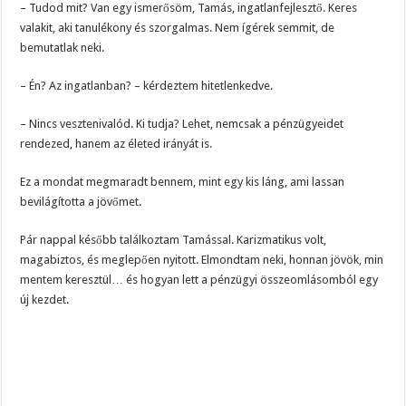
– Tudod mit? Van egy ismerősöm, Tamás, ingatlanfejlesztő. Keres
valakit, aki tanulékony és szorgalmas. Nem ígérek semmit, de
bemutatlak neki.
– Én? Az ingatlanban? – kérdeztem hitetlenkedve.
– Nincs vesztenivalód. Ki tudja? Lehet, nemcsak a pénzügyeidet
rendezed, hanem az életed irányát is.
Ez a mondat megmaradt bennem, mint egy kis láng, ami lassan
bevilágította a jövőmet.
Pár nappal később találkoztam Tamással. Karizmatikus volt,
magabiztos, és meglepően nyitott. Elmondtam neki, honnan jövök, min
mentem keresztül… és hogyan lett a pénzügyi összeomlásomból egy
új kezdet.