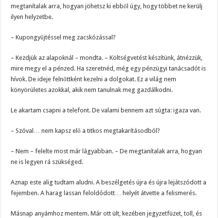
megtanítalak arra, hogyan jöhetsz ki ebből úgy, hogy többet ne kerülj
ilyen helyzetbe.
– Kupongyűjtéssel meg zacskózással?
– Kezdjük az alapoknál – mondta. – Költségvetést készítünk, átnézzük,
mire megy el a pénzed. Ha szeretnéd, még egy pénzügyi tanácsadót is
hívok. De ideje felnőttként kezelni a dolgokat. Ez a világ nem
könyörületes azokkal, akik nem tanulnak meg gazdálkodni.
Le akartam csapni a telefont. De valami bennem azt súgta: igaza van.
– Szóval… nem kapsz elő a titkos megtakarításodból?
– Nem – felelte most már lágyabban. – De megtanítalak arra, hogyan
ne is legyen rá szükséged.
Aznap este alig tudtam aludni. A beszélgetés újra és újra lejátszódott a
fejemben. A harag lassan feloldódott… helyét átvette a felismerés.
Másnap anyámhoz mentem. Már ott ült, kezében jegyzetfüzet, toll, és