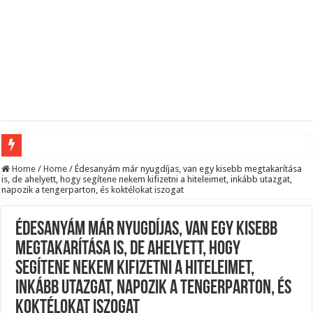
Megvan! Dr. Baka András lesz az új köztársasági elnök!
Home
/
Home
/
Édesanyám már nyugdíjas, van egy kisebb megtakarítása
is, de ahelyett, hogy segítene nekem kifizetni a hiteleimet, inkább utazgat,
napozik a tengerparton, és koktélokat iszogat
Tóth Ildikó felsorolta, kik vezetik szerinte a NER-maffiát, ezekre senki nem számí
Kisnyugdíjasoknak járó ingyenes élelmiszercsomagok: több helyről is kérhető s
Édesanyám már nyugdíjas, van egy kisebb
Lesifotó robbantotta fel az internetet: itt találták meg az eltűnt Orbán Viktort!
megtakarítása is, de ahelyett, hogy
Hatalmas Botrány a Parlamentben: a Fidesz ismét kitett magáért!
segítene nekem kifizetni a hiteleimet,
Jön az AUGUSZTUSI pénzeső! Ez a 3 csillagjegy részesül belőle: A cikk a hozzá
inkább utazgat, napozik a tengerparton, és
Borbás Marcsi beperelte Kocsis Mátét!
koktélokat iszogat