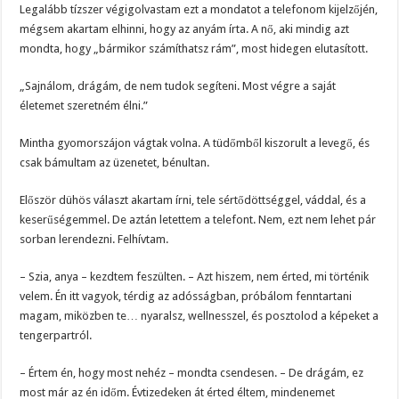
Legalább tízszer végigolvastam ezt a mondatot a telefonom kijelzőjén,
mégsem akartam elhinni, hogy az anyám írta. A nő, aki mindig azt
mondta, hogy „bármikor számíthatsz rám”, most hidegen elutasított.
„Sajnálom, drágám, de nem tudok segíteni. Most végre a saját
életemet szeretném élni.”
Mintha gyomorszájon vágtak volna. A tüdőmből kiszorult a levegő, és
csak bámultam az üzenetet, bénultan.
Először dühös választ akartam írni, tele sértődöttséggel, váddal, és a
keserűségemmel. De aztán letettem a telefont. Nem, ezt nem lehet pár
sorban lerendezni. Felhívtam.
– Szia, anya – kezdtem feszülten. – Azt hiszem, nem érted, mi történik
velem. Én itt vagyok, térdig az adósságban, próbálom fenntartani
magam, miközben te… nyaralsz, wellnesszel, és posztolod a képeket a
tengerpartról.
– Értem én, hogy most nehéz – mondta csendesen. – De drágám, ez
most már az én időm. Évtizedeken át érted éltem, mindenemet