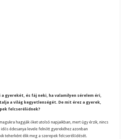
a gyerekét, és fáj neki, ha valamilyen sérelem éri,
lja a világ kegyetlenségét. De mit érez a gyerek,
epek felcserélődnek?
 magukra hagyják őket utolsó napjaikban, mert úgy érzik, nincs
 idős édesanya levele felnőtt gyerekéhez azonban
k teherként élik meg a szerepek felcserélődését.