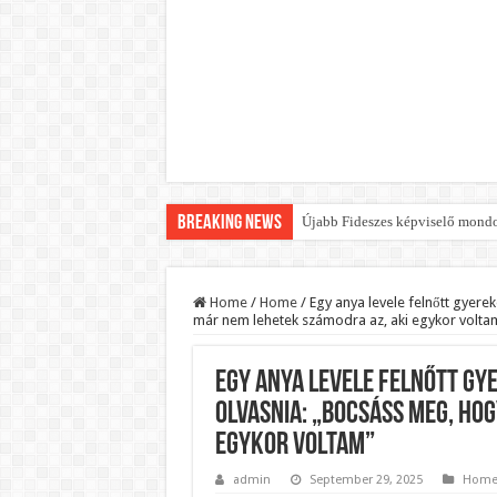
Breaking News
Újabb Fideszes képviselő mondot
Robbanhat az egészségügy egyik 
Döntött a kormány az egészségüg
Home
/
Home
/
Egy anya levele felnőtt gyere
már nem lehetek számodra az, aki egykor volta
Szívmelengető videó: a Magyar 
Rendkívüli intézkedések jöhetn
Egy anya levele felnőtt gy
Jön a pénzeső a nyugdíjasoknak!
olvasnia: „Bocsáss meg, ho
ÉLŐ! RENDKÍVÜLI! Váratlan hír j
egykor voltam”
BREAKING! Kész, ennyi volt! Ös
admin
September 29, 2025
Hom