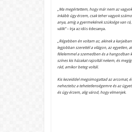
„Ma megértettem, hogy már nem az vagyok,
inkább úgy érzem, csak teher vagyok szám
anya, amíg a gyermekének szüksége van rá,
válik”
– írja az idős édesanya.
„Régebben én voltam az, akinek a karjaiban m
legjobban szerettél a világon, az egyetlen, a
félelemmel a szemedben és a hangodban kérd
színes kis házakat rajzoltál nekem, és megí
rád, amikor beteg voltál.
Kis kezeiddel megsimogattad az arcomat, é
neheztelsz a tehetetlenségemre és az ügy
és úgy érzem, alig várod, hogy elmenjek.