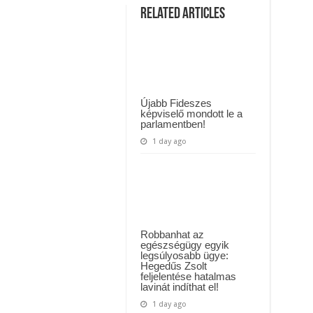
 háttérben. Pár napon belül újra Orbán Viktor lehet a miniszterelnök? – EZ történt
anya
Related Articles
levele
felnőtt
t Majka: azonnal lemondta sepsiszentgyörgyi koncertjét
gyerekéhez,
amit
mindenkinek
el
kellene
olvasnia:
„Bocsáss
meg,
Újabb Fideszes
hogy
képviselő mondott le a
már
parlamentben!
nem
lehetek
1 day ago
számodra
az,
aki
egykor
voltam”
Robbanhat az
egészségügy egyik
legsúlyosabb ügye:
Hegedűs Zsolt
feljelentése hatalmas
lavinát indíthat el!
1 day ago