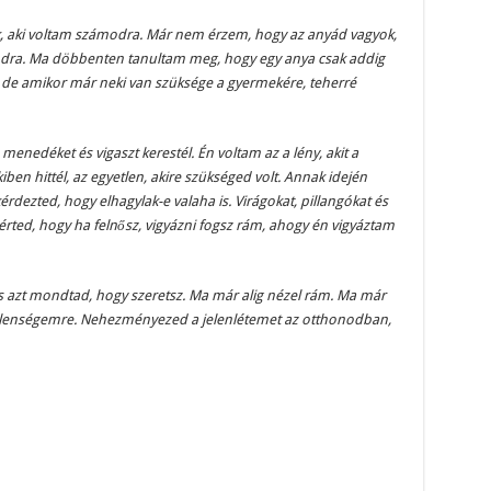
 aki voltam számodra. Már nem érzem, hogy az anyád vagyok,
odra. Ma döbbenten tanultam meg, hogy egy anya csak addig
 de amikor már neki van szüksége a gyermekére, teherré
enedéket és vigaszt kerestél. Én voltam az a lény, akit a
kiben hittél, az egyetlen, akire szükséged volt. Annak idején
ezted, hogy elhagylak-e valaha is. Virágokat, pillangókat és
gérted, hogy ha felnősz, vigyázni fogsz rám, ahogy én vigyáztam
s azt mondtad, hogy szeretsz. Ma már alig nézel rám. Ma már
etlenségemre. Nehezményezed a jelenlétemet az otthonodban,