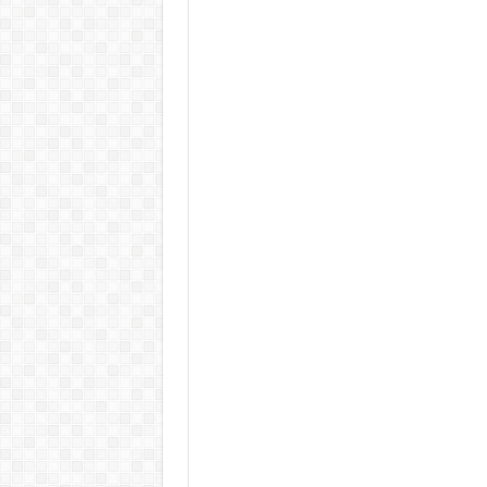
Rendkívüli folyamatok zajlanak a
Életveszélyes fenyegetést kapot