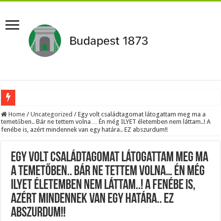
Megvan! Dr. Baka András lesz az új köztársasági elnök!
Home
/
Uncategorized
/
Egy volt családtagomat látogattam meg ma a
temetőben.. Bár ne tettem volna… Én még ILYET életemben nem láttam..! A
Tóth Ildikó felsorolta, kik vezetik szerinte a NER-maffiát, ezekre senki nem számí
fenébe is, azért mindennek van egy határa.. EZ abszurdum!!
Kisnyugdíjasoknak járó ingyenes élelmiszercsomagok: több helyről is kérhető s
Egy volt családtagomat látogattam meg ma
Lesifotó robbantotta fel az internetet: itt találták meg az eltűnt Orbán Viktort!
a temetőben.. Bár ne tettem volna… Én még
Hatalmas Botrány a Parlamentben: a Fidesz ismét kitett magáért!
ILYET életemben nem láttam..! A fenébe is,
Jön az AUGUSZTUSI pénzeső! Ez a 3 csillagjegy részesül belőle: A cikk a hozzá
azért mindennek van egy határa.. EZ
Borbás Marcsi beperelte Kocsis Mátét!
abszurdum!!