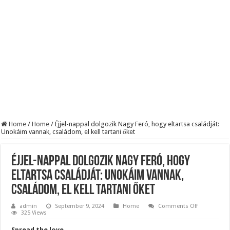
BREAKING! Kész, ennyi volt! Összeomlott a Fidesz – Durva, ami most történi
Rendkívüli folyamatok zajlanak a háttérben. Pár napon belül újra Orbán Viktor le
Életveszélyes fenyegetést kapott Majka: azonnal lemondta sepsiszentgyörgyi ko
Home
/
Home
/
Éjjel-nappal dolgozik Nagy Feró, hogy eltartsa családját:
Unokáim vannak, családom, el kell tartani őket
Éjjel-nappal dolgozik Nagy Feró, hogy
eltartsa családját: Unokáim vannak,
családom, el kell tartani őket
on
admin
September 9, 2024
Home
Comments Off
Éjjel-
325 Views
nappal
dolgozik
Spread the love