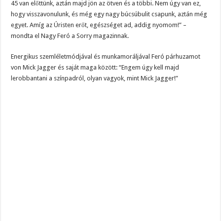
45 van előttünk, aztán majd jön az ötven és a többi. Nem úgy van ez,
hogy visszavonulunk, és még egy nagy búcsúbulit csapunk, aztán még
egyet. Amíg az Úristen erőt, egészséget ad, addig nyomom!” –
mondta el Nagy Feró a Sorry magazinnak.
Energikus szemléletmódjával és munkamoráljával Feró párhuzamot
von Mick Jagger és saját maga között: “Engem úgy kell majd
lerobbantani a színpadról, olyan vagyok, mint Mick Jagger!”