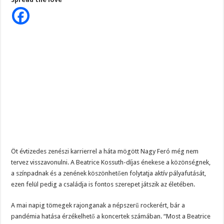
Nagy
Feró,
hogy
eltartsa
családját:
Unokáim
vannak,
családom,
el
kell
tartani
őket
Öt évtizedes zenészi karrierrel a háta mögött Nagy Feró még nem
tervez visszavonulni. A Beatrice Kossuth-díjas énekese a közönségnek,
a színpadnak és a zenének köszönhetően folytatja aktív pályafutását,
ezen felül pedig a családja is fontos szerepet játszik az életében.
A mai napig tömegek rajonganak a népszerű rockerért, bár a
pandémia hatása érzékelhető a koncertek számában. “Most a Beatrice