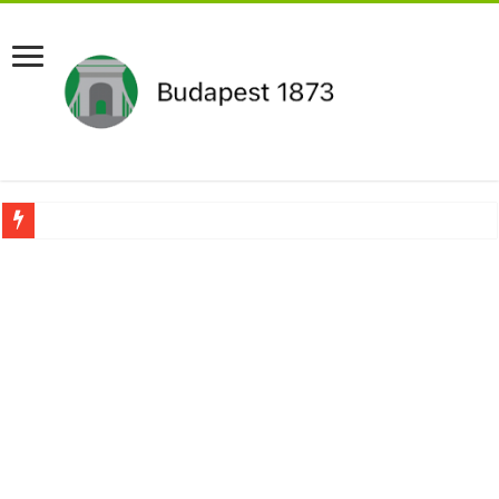
Újabb Fideszes képviselő mondott le a parlamentben!
Robbanhat az egészségügy egyik legsúlyosabb ügye: Hegedűs Zsolt feljelentése h
Döntött a kormány az egészségügyi várólistákról: Ezt mindenki megérzi majd!
Szívmelengető videó: a Magyar Közút dolgozója vizet adott egy szomjas gólyán
Rendkívüli intézkedések jöhetnek a boltoknál az energiaválság miatt: – MUTA
Jön a pénzeső a nyugdíjasoknak! Itt a pontos összeg és a kormány döntése!
ÉLŐ! RENDKÍVÜLI! Váratlan hír jött Paksról – Azonnal meg kellett tenni!