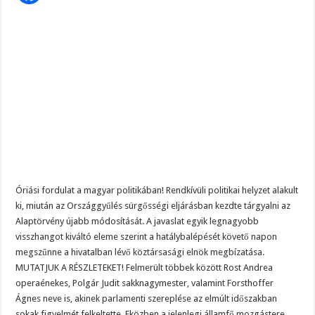
államfő
helyét
Szijjártó élő adásban semmisítette meg Magyar Pétert – egyetlen mondat elég vol
Teljes a döbbenet! Sajnos ma végül kiderült, hogy igazából miért állt le Paks:
ÉLŐ! RENDKÍVÜLI! Letaglózó hírt kapott az ország! Visszatérhet Sulyok Tamás!
Óriási fordulat a magyar politikában! Rendkívüli politikai helyzet alakult
ki, miután az Országgyűlés sürgősségi eljárásban kezdte tárgyalni az
Alaptörvény újabb módosítását. A javaslat egyik legnagyobb
visszhangot kiváltó eleme szerint a hatálybalépését követő napon
megszűnne a hivatalban lévő köztársasági elnök megbízatása.
MUTATJUK A RÉSZLETEKET! Felmerült többek között Rost Andrea
operaénekes, Polgár Judit sakknagymester, valamint Forsthoffer
Ágnes neve is, akinek parlamenti szereplése az elmúlt időszakban
sokak figyelmét felkeltette. Eközben a jelenlegi államfő mozgástere