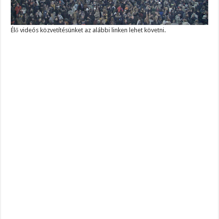
Élő videós közvetítésünket az alábbi linken lehet követni.