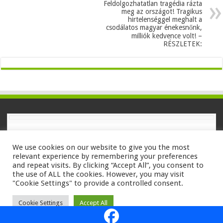
Feldolgozhatatlan tragédia rázta
meg az országot! Tragikus
hirtelenséggel meghalt a
csodálatos magyar énekesnőnk,
milliók kedvence volt! –
RÉSZLETEK:
We use cookies on our website to give you the most
relevant experience by remembering your preferences
and repeat visits. By clicking “Accept All”, you consent to
Powered by
WordPress
| Designed by
TieLabs
the use of ALL the cookies. However, you may visit
"Cookie Settings" to provide a controlled consent.
© Copyright 2026, All Rights Reserved
Cookie Settings
Accept All