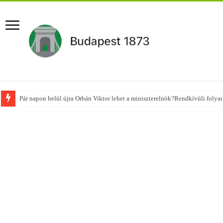
Pár napon belül újra Orbán Viktor lehet a miniszterelnök?Rendkívüli folya