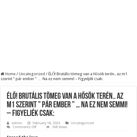
Home
/
Uncategorized
/
ÉLŐ! Brutális tömeg van a Hősök terén.. az m1
szerint ” pár ember ” … Na ez nem semmi! – Figyeljék csak:
ÉLŐ! Brutális tömeg van a Hősök terén.. az
m1 szerint ” pár ember ” … Na ez nem semmi!
– Figyeljék csak:
admin
February 18, 2024
Uncategorized
on
Comments Off
368 Views
ÉLŐ!
Brutális