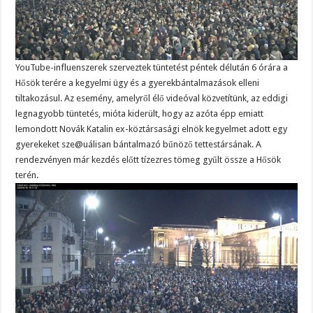
YouTube-influenszerek szerveztek tüntetést péntek délután 6 órára a
Hősök terére a kegyelmi ügy és a gyerekbántalmazások elleni
tiltakozásul. Az esemény, amelyről élő videóval közvetítünk, az eddigi
legnagyobb tüntetés, mióta kiderült, hogy az azóta épp emiatt
lemondott Novák Katalin ex-köztársasági elnök kegyelmet adott egy
gyerekeket sze@uálisan bántalmazó bűnöző tettestársának. A
rendezvényen már kezdés előtt tízezres tömeg gyűlt össze a Hősök
terén.