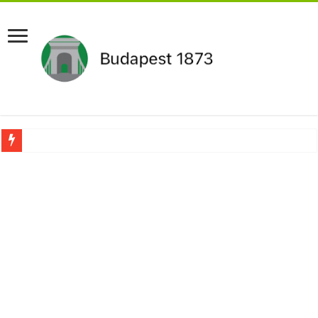
Újabb Fideszes képviselő mondott le a parlamentben!
Robbanhat az egészségügy egyik legsúlyosabb ügye: Hegedűs Zsolt feljelentése h
Döntött a kormány az egészségügyi várólistákról: Ezt mindenki megérzi majd!
Szívmelengető videó: a Magyar Közút dolgozója vizet adott egy szomjas gólyán
Rendkívüli intézkedések jöhetnek a boltoknál az energiaválság miatt: – MUTA
Jön a pénzeső a nyugdíjasoknak! Itt a pontos összeg és a kormány döntése!
ÉLŐ! RENDKÍVÜLI! Váratlan hír jött Paksról – Azonnal meg kellett tenni!