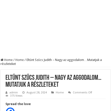
BREAKING! Kész, ennyi volt! Összeomlott a Fidesz – Durva, ami most történi
Rendkívüli folyamatok zajlanak a háttérben. Pár napon belül újra Orbán Viktor le
Életveszélyes fenyegetést kapott Majka: azonnal lemondta sepsiszentgyörgyi ko
Home
/
Home
/
Eltűnt Szűcs Judith – Nagy az aggodalom…Mutatjuk a
részleteket
Eltűnt Szűcs Judith – Nagy az aggodalom…
Mutatjuk a részleteket
on
admin
August 28, 2024
Home
Comments Off
Eltűnt
375 Views
Szűcs
Judith
Spread the love
–
Nagy