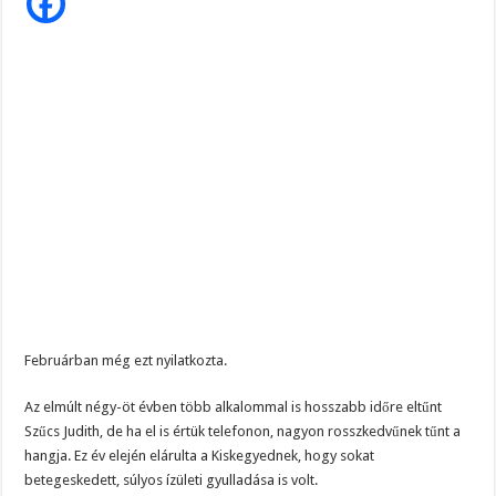
az
aggodalom…
Mutatjuk
a
részleteket
Februárban még ezt nyilatkozta.
Az elmúlt négy-öt évben több alkalommal is hosszabb időre eltűnt
Szűcs Judith, de ha el is értük telefonon, nagyon rosszkedvűnek tűnt a
hangja. Ez év elején elárulta a Kiskegyednek, hogy sokat
betegeskedett, súlyos ízületi gyulladása is volt.