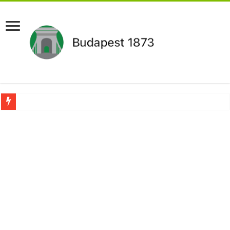
Pár napon belül újra Orbán Viktor lehet a miniszterelnök?Rendkívüli folyamatok 
Botrányos amit találtak! Ruszin-Szendi Romulusz bejelentette,hogy ennek súly
Politikai mélyrepülés: minimálbérre csökkentették Lázár János fizetését!Mutatju
Ítéletet hozott uniós bíróság: 289 milliárd forintot kell visszafizetni az adó fizet
Óriási a baj ! Dobrev Klára félelmetes dolgot leplezett le a Fidesz működéséről!
Magyar Péter azonnal eltávolította Nagy Mártont!
Paks hűtővízgondját napok alatt megoldaná egy magyar professzor.