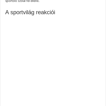
sportoló szólal fel ellene.
A sportvilág reakciói