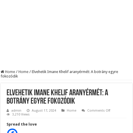
KAPITÁNY ISTVÁN GAZDASÁGI MINISZTER DRÁMAI ÜZENETET KÜLDÖTT
Drámai hír érkezett Szijjártó Péterről !Velkey György László jelentette be ! – erre
FORDULAT: Magyar Péter hirtelen jó hírt jelentett be!
Home
/
Home
/
Elvehetik Imane Khelif aranyérmét: A botrány egyre
fokozódik
Elvehetik Imane Khelif aranyérmét: A
botrány egyre fokozódik
on
admin
August 17, 2024
Home
Comments Off
Elvehetik
3,210 Views
Imane
Khelif
Spread the love
aranyérmét:
A