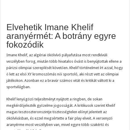
Elvehetik Imane Khelif
aranyérmét: A botrány egyre
fokozódik
Imane Khelif, az algériai ökölvívó pályafutása most rendkívüli
veszélyben forog, miután több hivatalos óvást is benyújtottak ellene a
párizsi olimpiai szereplését követően. Khelif történelmet írt azzal, hogy
ő lett az első XY kromoszómás női sportoló, aki részt vett az olimpiai
játékokon. Azonban ez a bravúr számos vitát és kritikát váltott ki a
sportvilágban.
Khelif lenyűgöző teljesítményt nyújtott a ringben, de sokan
megkérdőjelezték győzelme jogosságát. A kritikusok szerint Khelif
magas tesztoszteronszintje tisztességtelen előnyt jelentett az
ökölvívásban, és ezzel megsértette a fair play elveit. A versenyző
aranyérme most veszélyben van, mivel egyre több szakértő és