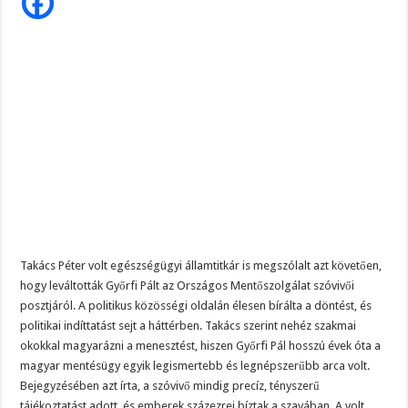
Győrfi
Hatalmas Botrány a Parlamentben: a Fidesz ismét kitett magáért!
Pált
–
Ez
Jön az AUGUSZTUSI pénzeső! Ez a 3 csillagjegy részesül belőle: A cikk a hozzá
állt
a
Borbás Marcsi beperelte Kocsis Mátét!
háttérben!
Takács Péter volt egészségügyi államtitkár is megszólalt azt követően,
hogy leváltották Győrfi Pált az Országos Mentőszolgálat szóvivői
posztjáról. A politikus közösségi oldalán élesen bírálta a döntést, és
politikai indíttatást sejt a háttérben. Takács szerint nehéz szakmai
okokkal magyarázni a menesztést, hiszen Győrfi Pál hosszú évek óta a
magyar mentésügy egyik legismertebb és legnépszerűbb arca volt.
Bejegyzésében azt írta, a szóvivő mindig precíz, tényszerű
tájékoztatást adott, és emberek százezrei bíztak a szavában. A volt