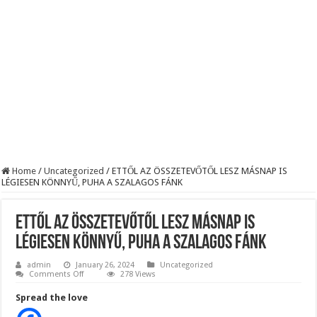
BREAKING! Kész, ennyi volt! Összeomlott a Fidesz – Durva, ami most történi
Rendkívüli folyamatok zajlanak a háttérben. Pár napon belül újra Orbán Viktor le
Életveszélyes fenyegetést kapott Majka: azonnal lemondta sepsiszentgyörgyi ko
Home
/
Uncategorized
/
ETTŐL AZ ÖSSZETEVŐTŐL LESZ MÁSNAP IS
LÉGIESEN KÖNNYŰ, PUHA A SZALAGOS FÁNK
ETTŐL AZ ÖSSZETEVŐTŐL LESZ MÁSNAP IS
LÉGIESEN KÖNNYŰ, PUHA A SZALAGOS FÁNK
admin
January 26, 2024
Uncategorized
on
Comments Off
278 Views
ETTŐL
AZ
Spread the love
ÖSSZETEVŐTŐL
LESZ