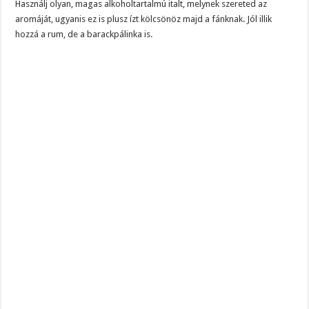
Használj olyan, magas alkoholtartalmú italt, melynek szereted az
aromáját, ugyanis ez is plusz ízt kölcsönöz majd a fánknak. Jól illik
hozzá a rum, de a barackpálinka is.