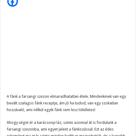
MÁSNAP
IS
LÉGIESEN
KÖNNYŰ,
PUHA
A
SZALAGOS
FÁNK
A fánk a farsangi szezon elmaradhatatlan étele. Mindenkinek van egy
bevált szalagos fánk receptje, ám jó ha tudod, van egy szokatlan
hozzávaló, ami nélkül egyik fánk sem lesz tökéletes!
Ahogy véget ér a karácsonyi láz, szinte azonnal át is fordulunk a
farsangi szezonba, ami egyet jelent a fánkozással. Ezt az édes
süteményt ma már szinte minden boltban megvehetjük, de a legjobb