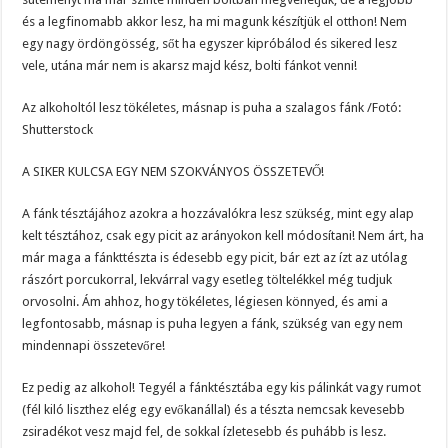
és a legfinomabb akkor lesz, ha mi magunk készítjük el otthon! Nem
egy nagy ördöngösség, sőt ha egyszer kipróbálod és sikered lesz
vele, utána már nem is akarsz majd kész, bolti fánkot venni!
Az alkoholtól lesz tökéletes, másnap is puha a szalagos fánk /Fotó:
Shutterstock
A SIKER KULCSA EGY NEM SZOKVÁNYOS ÖSSZETEVŐ!
A fánk tésztájához azokra a hozzávalókra lesz szükség, mint egy alap
kelt tésztához, csak egy picit az arányokon kell módosítani! Nem árt, ha
már maga a fánkttészta is édesebb egy picit, bár ezt az ízt az utólag
rászórt porcukorral, lekvárral vagy esetleg töltelékkel még tudjuk
orvosolni. Ám ahhoz, hogy tökéletes, légiesen könnyed, és ami a
legfontosabb, másnap is puha legyen a fánk, szükség van egy nem
mindennapi összetevőre!
Ez pedig az alkohol! Tegyél a fánktésztába egy kis pálinkát vagy rumot
(fél kiló liszthez elég egy evőkanállal) és a tészta nemcsak kevesebb
zsiradékot vesz majd fel, de sokkal ízletesebb és puhább is lesz.