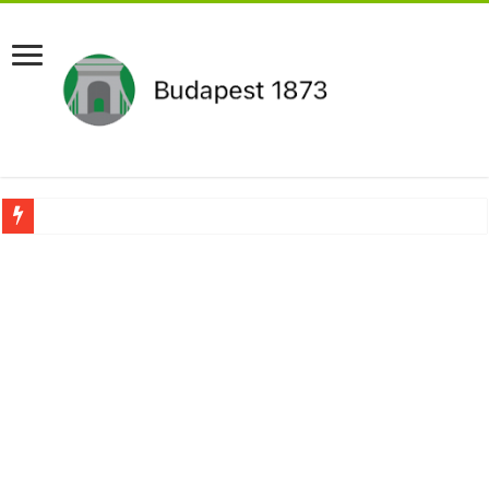
Újabb Fideszes képviselő mondott le a parlamentben!
Robbanhat az egészségügy egyik legsúlyosabb ügye: Hegedűs Zsolt feljelentése h
Döntött a kormány az egészségügyi várólistákról: Ezt mindenki megérzi majd!
Szívmelengető videó: a Magyar Közút dolgozója vizet adott egy szomjas gólyán
Rendkívüli intézkedések jöhetnek a boltoknál az energiaválság miatt: – MUTA
Jön a pénzeső a nyugdíjasoknak! Itt a pontos összeg és a kormány döntése!
ÉLŐ! RENDKÍVÜLI! Váratlan hír jött Paksról – Azonnal meg kellett tenni!