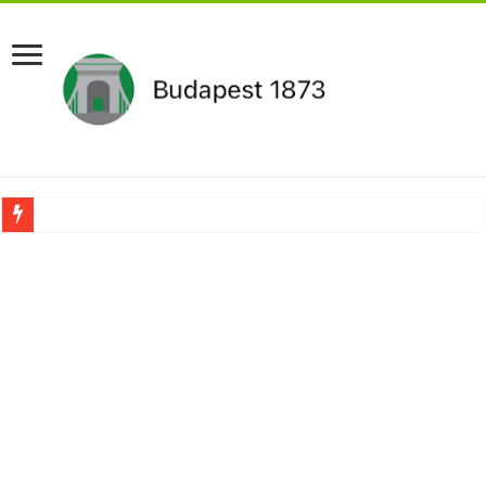
Aláírásgyűjtést indított a DK : dunai duzzasztómű megépítését sürgetik Magyar
Orbán Viktort óriási meglepetés érte amikor megtudta Magyar Péterről az igazság
Nem finomkodott: Megfegyelmezte Dúró Dórát a magyar milliárdos, Felföldi Józ
DRÁMA! Végezni akartak Orbán Viktorral. Vörös parókában és taxisnak öltözve…
Visszatérhet Sulyok Tamás?Mutatjuk:
MOST TÖRTÉNT! Péter Magyar ROBBANÁSSZERŰEN DÜHÖS lett Varga Judit sok
PUTYIN MEGSEMMISÍTŐ ÜZENETET KÜLDÖTT: Macron és von der Leyen pánikba e