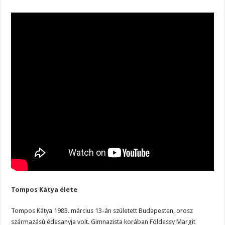
Tompos Kátya élete
Tompos Kátya 1983. március 13-án született Budapesten, orosz
származású édesanyja volt. Gimnazista korában Földessy Margit