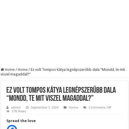
Szijjártó élő adásban semmisítette meg Magyar Pétert – egyetlen mondat elég vol
Teljes a döbbenet! Sajnos ma végül kiderült, hogy igazából miért állt le Paks:
ÉLŐ! RENDKÍVÜLI! Letaglózó hírt kapott az ország! Visszatérhet Sulyok Tamás!
Home
/
Home
/
Ez volt Tompos Kátya legnépszerűbb dala “Mondd, te mit
viszel magaddal?”
Ez volt Tompos Kátya legnépszerűbb dala
“Mondd, te mit viszel magaddal?”
on
admin
September 1, 2024
Home
Comments Off
Ez
376 Views
volt
Tompos
Spread the love
Kátya
legnépszer