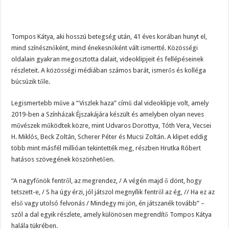
Tompos Kátya, aki hosszú betegség után, 41 éves korában hunyt el,
mind színésznőként, mind énekesnőként vált ismertté. Közösségi
oldalain gyakran megosztotta dalait, videoklipjeit és fellépéseinek
részleteit. A közösségi médiában számos barát, ismerős és kolléga
búcsúzik tőle.
Legismertebb műve a “Viszlek haza” című dal videoklipje volt, amely
2019-ben a Színházak Éjszakájára készült és amelyben olyan neves
művészek működtek közre, mint Udvaros Dorottya, Tóth Vera, Vecsei
H. Miklós, Beck Zoltán, Scherer Péter és Mucsi Zoltán. A klipet eddig
több mint másfél millióan tekintették meg, részben Hrutka Róbert
hatásos szövegének köszönhetően.
“A nagyfőnök fentről, az megrendez, / A végén majd ő dönt, hogy
tetszett-e, / S ha úgy érzi, jól játszol megnyílik fentről az ég, // Ha ez az
első vagy utolsó felvonás / Mindegy mi jön, én játszanék tovább” –
szól a dal egyik részlete, amely különösen megrendítő Tompos Kátya
halála tükrében.