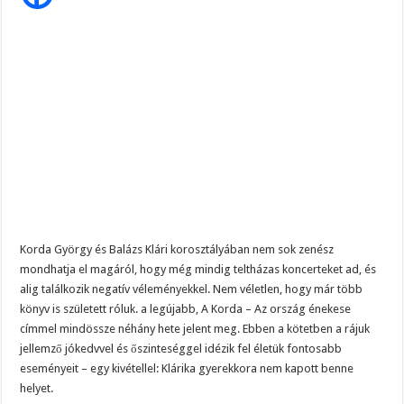
Szijjártó élő adásban semmisítette meg Magyar Pétert – egyetlen mondat elég vol
Klári,
amit
sokan
Teljes a döbbenet! Sajnos ma végül kiderült, hogy igazából miért állt le Paks:
sejtettek
ÉLŐ! RENDKÍVÜLI! Letaglózó hírt kapott az ország! Visszatérhet Sulyok Tamás!
Korda György és Balázs Klári korosztályában nem sok zenész
mondhatja el magáról, hogy még mindig teltházas koncerteket ad, és
alig találkozik negatív véleményekkel. Nem véletlen, hogy már több
könyv is született róluk. a legújabb, A Korda – Az ország énekese
címmel mindössze néhány hete jelent meg. Ebben a kötetben a rájuk
jellemző jókedvvel és őszinteséggel idézik fel életük fontosabb
eseményeit – egy kivétellel: Klárika gyerekkora nem kapott benne
helyet.