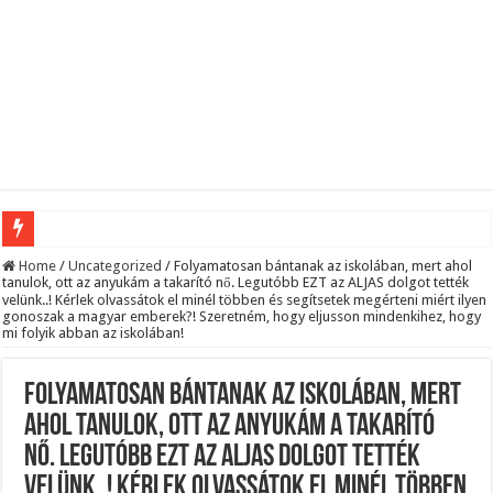
Aláírásgyűjtést indított a DK : dunai duzzasztómű megépítését sürgetik Magyar
Home
/
Uncategorized
/
Folyamatosan bántanak az iskolában, mert ahol
tanulok, ott az anyukám a takarító nő. Legutóbb EZT az ALJAS dolgot tették
Orbán Viktort óriási meglepetés érte amikor megtudta Magyar Péterről az igazság
velünk..! Kérlek olvassátok el minél többen és segítsetek megérteni miért ilyen
gonoszak a magyar emberek?! Szeretném, hogy eljusson mindenkihez, hogy
mi folyik abban az iskolában!
Nem finomkodott: Megfegyelmezte Dúró Dórát a magyar milliárdos, Felföldi Józ
DRÁMA! Végezni akartak Orbán Viktorral. Vörös parókában és taxisnak öltözve…
Folyamatosan bántanak az iskolában, mert
Visszatérhet Sulyok Tamás?Mutatjuk:
ahol tanulok, ott az anyukám a takarító
MOST TÖRTÉNT! Péter Magyar ROBBANÁSSZERŰEN DÜHÖS lett Varga Judit sok
nő. Legutóbb EZT az ALJAS dolgot tették
PUTYIN MEGSEMMISÍTŐ ÜZENETET KÜLDÖTT: Macron és von der Leyen pánikba e
velünk..! Kérlek olvassátok el minél többen