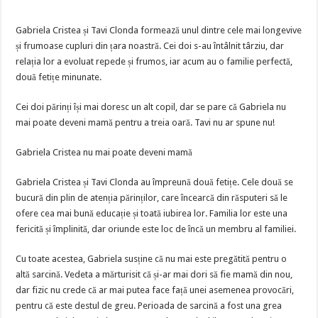
Gabriela Cristea și Tavi Clonda formează unul dintre cele mai longevive
și frumoase cupluri din țara noastră. Cei doi s-au întâlnit târziu, dar
relația lor a evoluat repede și frumos, iar acum au o familie perfectă,
două fetițe minunate.
Cei doi părinți își mai doresc un alt copil, dar se pare că Gabriela nu
mai poate deveni mamă pentru a treia oară. Tavi nu ar spune nu!
Gabriela Cristea nu mai poate deveni mamă
Gabriela Cristea și Tavi Clonda au împreună două fetițe. Cele două se
bucură din plin de atenția părinților, care încearcă din răsputeri să le
ofere cea mai bună educație și toată iubirea lor. Familia lor este una
fericită și împlinită, dar oriunde este loc de încă un membru al familiei.
Cu toate acestea, Gabriela susține că nu mai este pregătită pentru o
altă sarcină. Vedeta a mărturisit că și-ar mai dori să fie mamă din nou,
dar fizic nu crede că ar mai putea face față unei asemenea provocări,
pentru că este destul de greu. Perioada de sarcină a fost una grea