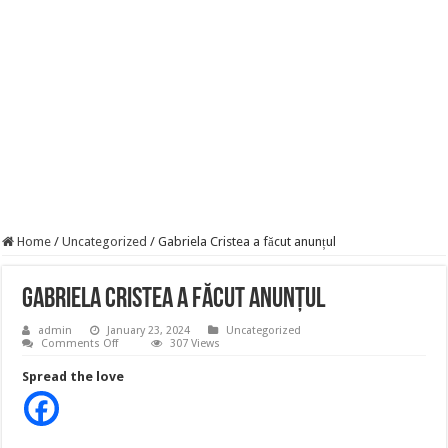
BREAKING! Kész, ennyi volt! Összeomlott a Fidesz – Durva, ami most történi
Rendkívüli folyamatok zajlanak a háttérben. Pár napon belül újra Orbán Viktor le
Életveszélyes fenyegetést kapott Majka: azonnal lemondta sepsiszentgyörgyi ko
Home
/
Uncategorized
/
Gabriela Cristea a făcut anunțul
Gabriela Cristea a făcut anunțul
admin
January 23, 2024
Uncategorized
on
Comments Off
307 Views
Gabriela
Cristea
Spread the love
a
făcut
anunțul