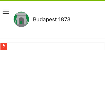
Újabb Fideszes képviselő mondott le a parlamentben!
Robbanhat az egészségügy egyik legsúlyosabb ügye: Hegedűs Zsolt feljelentése h
Döntött a kormány az egészségügyi várólistákról: Ezt mindenki megérzi majd!
Szívmelengető videó: a Magyar Közút dolgozója vizet adott egy szomjas gólyán
Rendkívüli intézkedések jöhetnek a boltoknál az energiaválság miatt: – MUTA
Jön a pénzeső a nyugdíjasoknak! Itt a pontos összeg és a kormány döntése!
ÉLŐ! RENDKÍVÜLI! Váratlan hír jött Paksról – Azonnal meg kellett tenni!