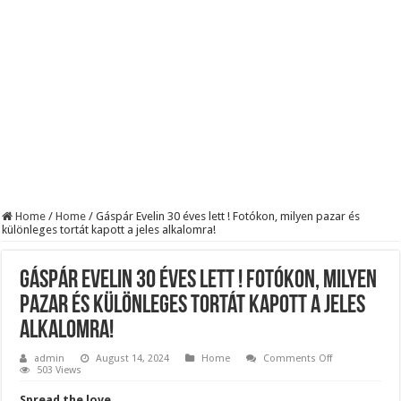
Szijjártó élő adásban semmisítette meg Magyar Pétert – egyetlen mondat elég vol
Teljes a döbbenet! Sajnos ma végül kiderült, hogy igazából miért állt le Paks:
ÉLŐ! RENDKÍVÜLI! Letaglózó hírt kapott az ország! Visszatérhet Sulyok Tamás!
Home
/
Home
/
Gáspár Evelin 30 éves lett ! Fotókon, milyen pazar és
különleges tortát kapott a jeles alkalomra!
Gáspár Evelin 30 éves lett ! Fotókon, milyen
pazar és különleges tortát kapott a jeles
alkalomra!
on
admin
August 14, 2024
Home
Comments Off
Gáspár
503 Views
Evelin
30
Spread the love