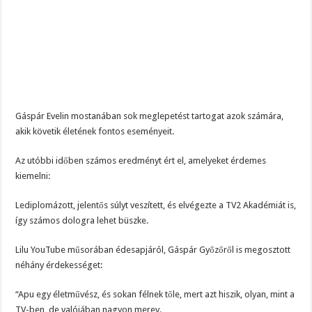
Gáspár Evelin mostanában sok meglepetést tartogat azok számára,
akik követik életének fontos eseményeit.
Az utóbbi időben számos eredményt ért el, amelyeket érdemes
kiemelni:
Lediplomázott, jelentős súlyt veszített, és elvégezte a TV2 Akadémiát is,
így számos dologra lehet büszke.
Lilu YouTube műsorában édesapjáról, Gáspár Győzőről is megosztott
néhány érdekességet:
“Apu egy életművész, és sokan félnek tőle, mert azt hiszik, olyan, mint a
TV-ben, de valójában nagyon merev.