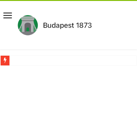
Aláírásgyűjtést indított a DK : dunai duzzasztómű megépítését sürgetik Magyar
Orbán Viktort óriási meglepetés érte amikor megtudta Magyar Péterről az igazság
Nem finomkodott: Megfegyelmezte Dúró Dórát a magyar milliárdos, Felföldi Józ
DRÁMA! Végezni akartak Orbán Viktorral. Vörös parókában és taxisnak öltözve…
Visszatérhet Sulyok Tamás?Mutatjuk:
MOST TÖRTÉNT! Péter Magyar ROBBANÁSSZERŰEN DÜHÖS lett Varga Judit sok
PUTYIN MEGSEMMISÍTŐ ÜZENETET KÜLDÖTT: Macron és von der Leyen pánikba e