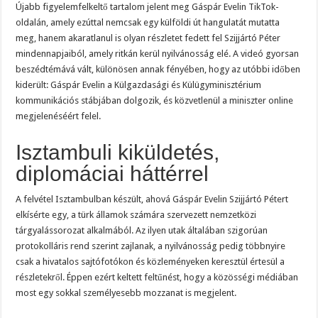
Újabb figyelemfelkeltő tartalom jelent meg Gáspár Evelin TikTok-
oldalán, amely ezúttal nemcsak egy külföldi út hangulatát mutatta
meg, hanem akaratlanul is olyan részletet fedett fel Szijjártó Péter
mindennapjaiból, amely ritkán kerül nyilvánosság elé. A videó gyorsan
beszédtémává vált, különösen annak fényében, hogy az utóbbi időben
kiderült: Gáspár Evelin a Külgazdasági és Külügyminisztérium
kommunikációs stábjában dolgozik, és közvetlenül a miniszter online
megjelenéséért felel.
Isztambuli kiküldetés,
diplomáciai háttérrel
A felvétel Isztambulban készült, ahová Gáspár Evelin Szijjártó Pétert
elkísérte egy, a türk államok számára szervezett nemzetközi
tárgyalássorozat alkalmából. Az ilyen utak általában szigorúan
protokolláris rend szerint zajlanak, a nyilvánosság pedig többnyire
csak a hivatalos sajtófotókon és közleményeken keresztül értesül a
részletekről. Éppen ezért keltett feltűnést, hogy a közösségi médiában
most egy sokkal személyesebb mozzanat is megjelent.