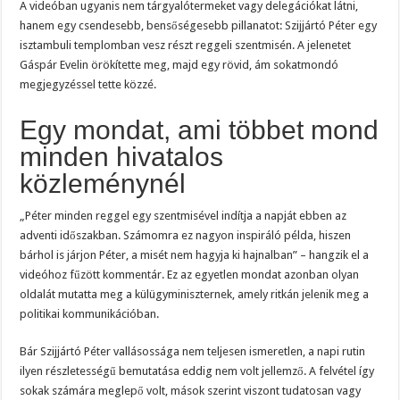
A videóban ugyanis nem tárgyalótermeket vagy delegációkat látni,
hanem egy csendesebb, bensőségesebb pillanatot: Szijjártó Péter egy
isztambuli templomban vesz részt reggeli szentmisén. A jelenetet
Gáspár Evelin örökítette meg, majd egy rövid, ám sokatmondó
megjegyzéssel tette közzé.
Egy mondat, ami többet mond
minden hivatalos
közleménynél
„Péter minden reggel egy szentmisével indítja a napját ebben az
adventi időszakban. Számomra ez nagyon inspiráló példa, hiszen
bárhol is járjon Péter, a misét nem hagyja ki hajnalban” – hangzik el a
videóhoz fűzött kommentár. Ez az egyetlen mondat azonban olyan
oldalát mutatta meg a külügyminiszternek, amely ritkán jelenik meg a
politikai kommunikációban.
Bár Szijjártó Péter vallásossága nem teljesen ismeretlen, a napi rutin
ilyen részletességű bemutatása eddig nem volt jellemző. A felvétel így
sokak számára meglepő volt, mások szerint viszont tudatosan vagy