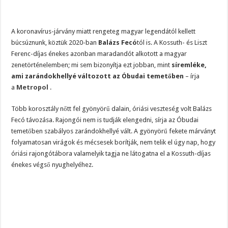
A koronavírus-járvány miatt rengeteg magyar legendától kellett
búcsúznunk, köztük 2020-ban
Balázs Fecó
tól is. A Kossuth- és Liszt
Ferenc-díjas énekes azonban maradandót alkotott a magyar
zenetörténelemben; mi sem bizonyítja ezt jobban, mint
síremléke,
ami zarándokhellyé változott az Óbudai temetőben
– írja
a
Metropol
.
Több korosztály nőtt fel gyönyörű dalain, óriási veszteség volt Balázs
Fecó távozása. Rajongói nem is tudják elengedni, sírja az Óbudai
temetőben szabályos zarándokhellyé vált. A gyönyörű fekete márványt
folyamatosan virágok és mécsesek borítják, nem telik el úgy nap, hogy
óriási rajongótábora valamelyik tagja ne látogatna el a Kossuth-díjas
énekes végső nyughelyéhez.