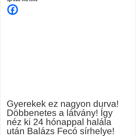
durva!
TÓTH ILDIKÓ SOKKOLÓ VALLÁSÁBAN MÉSZÁROSÉK HÁZASSÁGA ÉS ORB
Gyönyörű
szépen
megcsinálták!
Gálvölgyi János hatalmas pofont adott Orbán Viktornak!
Így
néz
Megvan! Dr. Baka András lesz az új köztársasági elnök!
ki
48
hónappal
halála
után
Balázs
Fecó
sírhelye!
Gyerekek ez nagyon durva!
Döbbenetes a látvány! Így
néz ki 24 hónappal halála
után Balázs Fecó sírhelye!