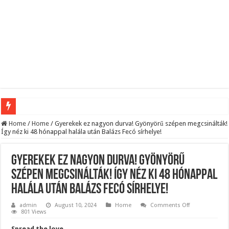
Apa és fia együtt: Sebestyén Balázs beváltotta ígéretét, 17 éves fiával zenélt 65 e
Home
/
Home
/
Gyerekek ez nagyon durva! Gyönyörű szépen megcsinálták!
Így néz ki 48 hónappal halála után Balázs Fecó sírhelye!
Toroczkai Varga Judittal támadt Magyar Péterre – döbbenetes lett a vége -Toroczk
Óraátállítás eltörlése: döntött az Európai Parlament
Gyerekek ez nagyon durva! Gyönyörű
ÁLL A BÁL! RENDKÍVÜLI! Most jött a sokkoló hír a leendő köztársasági elnökrő
szépen megcsinálták! Így néz ki 48 hónappal
halála után Balázs Fecó sírhelye!
Magyar Péter meghozta a döntést, távozik posztjáról a…
SOKKOLÓ FEJLEMÉNY: Veszélyes szintre emelkedett az európai feszültség egy re
on
admin
August 10, 2024
Home
Comments Off
Gyerekek
801 Views
ez
EGY NÉV, AMELY FELKELTETTE AZ ÉRDEKLŐDÉST” — Orbán Viktor családjáról sz
nagyon
Spread the love