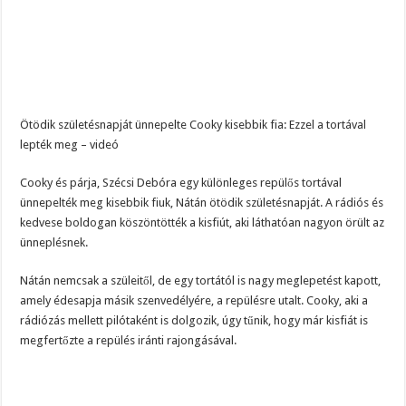
Ötödik születésnapját ünnepelte Cooky kisebbik fia: Ezzel a tortával
lepték meg – videó
Cooky és párja, Szécsi Debóra egy különleges repülős tortával
ünnepelték meg kisebbik fiuk, Nátán ötödik születésnapját. A rádiós és
kedvese boldogan köszöntötték a kisfiút, aki láthatóan nagyon örült az
ünneplésnek.
Nátán nemcsak a szüleitől, de egy tortától is nagy meglepetést kapott,
amely édesapja másik szenvedélyére, a repülésre utalt. Cooky, aki a
rádiózás mellett pilótaként is dolgozik, úgy tűnik, hogy már kisfiát is
megfertőzte a repülés iránti rajongásával.