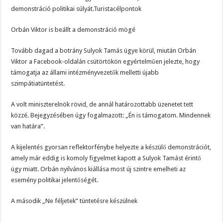
demonstráció politikai súlyát.Turistacélpontok
Orbán Viktor is beállt a demonstráció mögé
Tovább dagad a botrány Sulyok Tamás ügye körül, miután Orbán
Viktor a Facebook-oldalán csütörtökön egyértelműen jelezte, hogy
támogatja az állami intézményvezetők melletti újabb
szimpátiatüntetést.
A volt miniszterelnök rövid, de annál határozottabb üzenetet tett
közzé. Bejegyzésében úgy fogalmazott: „Én is támogatom. Mindennek
van határa”.
A kijelentés gyorsan reflektorfénybe helyezte a készülő demonstrációt,
amely már eddig is komoly figyelmet kapott a Sulyok Tamást érintő
ügy miatt. Orbán nyilvános kiállása most új szintre emelheti az
esemény politikai jelentőségét.
A második „Ne féljetek” tüntetésre készülnek