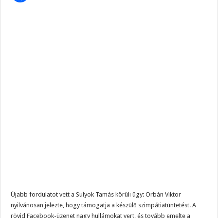
róla
Újabb fordulatot vett a Sulyok Tamás körüli ügy: Orbán Viktor
nyilvánosan jelezte, hogy támogatja a készülő szimpátiatüntetést. A
rövid Facebook-üzenet nagy hullámokat vert, és tovább emelte a