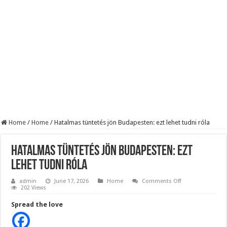
KAPITÁNY ISTVÁN GAZDASÁGI MINISZTER DRÁMAI ÜZENETET KÜLDÖTT
Drámai hír érkezett Szijjártó Péterről !Velkey György László jelentette be ! – erre
FORDULAT: Magyar Péter hirtelen jó hírt jelentett be!
Home
/
Home
/
Hatalmas tüntetés jön Budapesten: ezt lehet tudni róla
Hatalmas tüntetés jön Budapesten: ezt
lehet tudni róla
on
admin
June 17, 2026
Home
Comments Off
Hatalmas
202 Views
tüntetés
jön
Spread the love
Budapesten:
ezt
lehet
tudni