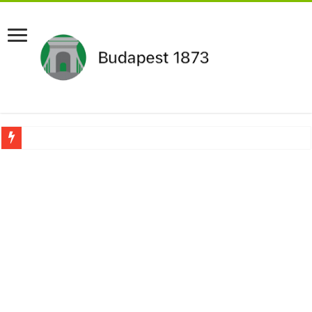
Pár napon belül újra Orbán Viktor lehet a miniszterelnök?Rendkívüli folyamatok 
Botrányos amit találtak! Ruszin-Szendi Romulusz bejelentette,hogy ennek súly
Politikai mélyrepülés: minimálbérre csökkentették Lázár János fizetését!Mutatju
Ítéletet hozott uniós bíróság: 289 milliárd forintot kell visszafizetni az adó fizet
Óriási a baj ! Dobrev Klára félelmetes dolgot leplezett le a Fidesz működéséről!
Magyar Péter azonnal eltávolította Nagy Mártont!
Paks hűtővízgondját napok alatt megoldaná egy magyar professzor.