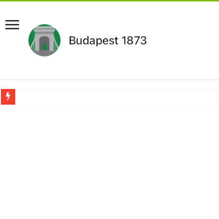
Aláírásgyűjtést indított a DK : dunai duzzasztómű megépítését sürgetik Magyar
Orbán Viktort óriási meglepetés érte amikor megtudta Magyar Péterről az igazság
Nem finomkodott: Megfegyelmezte Dúró Dórát a magyar milliárdos, Felföldi Józ
DRÁMA! Végezni akartak Orbán Viktorral. Vörös parókában és taxisnak öltözve…
Visszatérhet Sulyok Tamás?Mutatjuk:
MOST TÖRTÉNT! Péter Magyar ROBBANÁSSZERŰEN DÜHÖS lett Varga Judit sok
PUTYIN MEGSEMMISÍTŐ ÜZENETET KÜLDÖTT: Macron és von der Leyen pánikba e