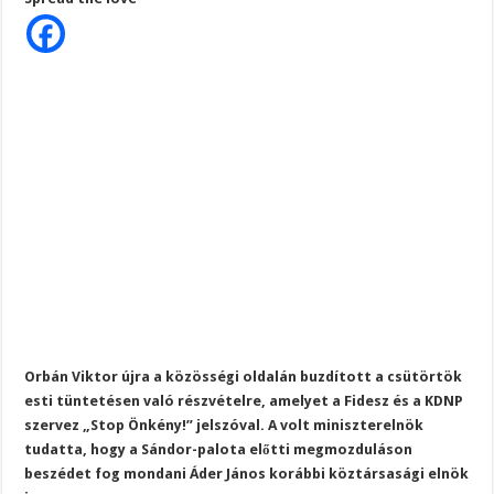
Áder
János
újra
a
Sándor-
palotánál:
Orbán
Viktor
jelentette
be
a
visszatérést
Orbán Viktor újra a közösségi oldalán buzdított a csütörtök
esti tüntetésen való részvételre, amelyet a Fidesz és a KDNP
szervez „Stop Önkény!” jelszóval. A volt miniszterelnök
tudatta, hogy a Sándor-palota előtti megmozduláson
beszédet fog mondani Áder János korábbi köztársasági elnök