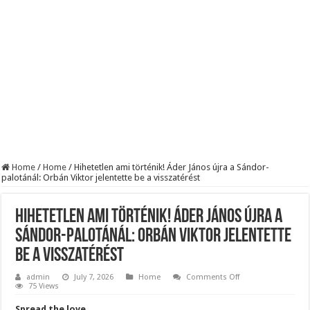
Szijjártó élő adásban semmisítette meg Magyar Pétert – egyetlen mondat elég vol
Teljes a döbbenet! Sajnos ma végül kiderült, hogy igazából miért állt le Paks:
ÉLŐ! RENDKÍVÜLI! Letaglózó hírt kapott az ország! Visszatérhet Sulyok Tamás!
Home
/
Home
/
Hihetetlen ami történik! Áder János újra a Sándor-
palotánál: Orbán Viktor jelentette be a visszatérést
Hihetetlen ami történik! Áder János újra a
Sándor-palotánál: Orbán Viktor jelentette
be a visszatérést
on
admin
July 7, 2026
Home
Comments Off
Hihetetlen
75 Views
ami
történik!
Spread the love