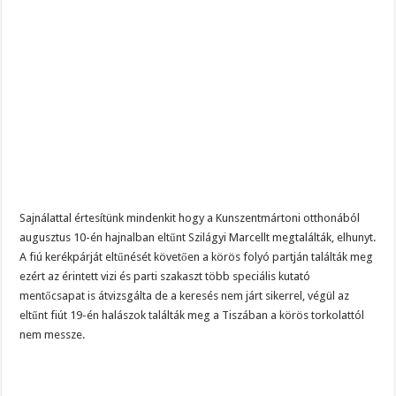
Sajnálattal értesítünk mindenkit hogy a Kunszentmártoni otthonából
augusztus 10-én hajnalban eltűnt Szilágyi Marcellt megtalálták, elhunyt.
A fiú kerékpárját eltűnését követően a körös folyó partján találták meg
ezért az érintett vizi és parti szakaszt több speciális kutató
mentőcsapat is átvizsgálta de a keresés nem járt sikerrel, végül az
eltűnt fiút 19-én halászok találták meg a Tiszában a körös torkolattól
nem messze.