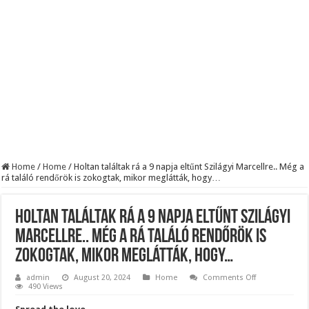
BREAKING! Kész, ennyi volt! Összeomlott a Fidesz – Durva, ami most történi
Rendkívüli folyamatok zajlanak a háttérben. Pár napon belül újra Orbán Viktor le
Életveszélyes fenyegetést kapott Majka: azonnal lemondta sepsiszentgyörgyi ko
Home
/
Home
/
Holtan találtak rá a 9 napja eltűnt Szilágyi Marcellre.. Még a
rá találó rendőrök is zokogtak, mikor meglátták, hogy…
Holtan találtak rá a 9 napja eltűnt Szilágyi
Marcellre.. Még a rá találó rendőrök is
zokogtak, mikor meglátták, hogy…
on
admin
August 20, 2024
Home
Comments Off
Holtan
490 Views
találtak
rá