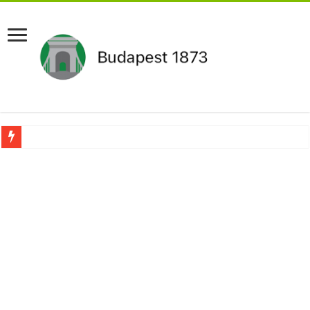
Újabb Fideszes képviselő mondott le a parlamentben!
Robbanhat az egészségügy egyik legsúlyosabb ügye: Hegedűs Zsolt feljelentése h
Döntött a kormány az egészségügyi várólistákról: Ezt mindenki megérzi majd!
Szívmelengető videó: a Magyar Közút dolgozója vizet adott egy szomjas gólyán
Rendkívüli intézkedések jöhetnek a boltoknál az energiaválság miatt: – MUTA
Jön a pénzeső a nyugdíjasoknak! Itt a pontos összeg és a kormány döntése!
ÉLŐ! RENDKÍVÜLI! Váratlan hír jött Paksról – Azonnal meg kellett tenni!