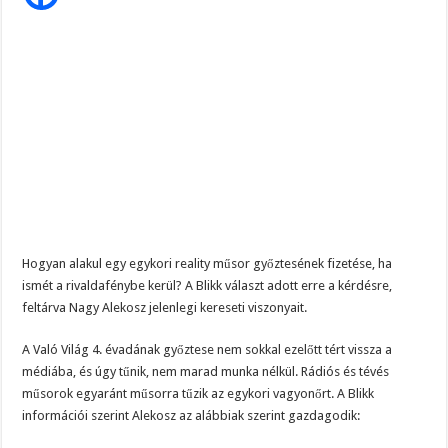
Szijjártó élő adásban semmisítette meg Magyar Pétert – egyetlen mondat elég vol
Nagy
Alekosz
Teljes a döbbenet! Sajnos ma végül kiderült, hogy igazából miért állt le Paks:
ÉLŐ! RENDKÍVÜLI! Letaglózó hírt kapott az ország! Visszatérhet Sulyok Tamás!
Hogyan alakul egy egykori reality műsor győztesének fizetése, ha
ismét a rivaldafénybe kerül? A Blikk választ adott erre a kérdésre,
feltárva Nagy Alekosz jelenlegi kereseti viszonyait.
A Való Világ 4. évadának győztese nem sokkal ezelőtt tért vissza a
médiába, és úgy tűnik, nem marad munka nélkül. Rádiós és tévés
műsorok egyaránt műsorra tűzik az egykori vagyonőrt. A Blikk
információi szerint Alekosz az alábbiak szerint gazdagodik: