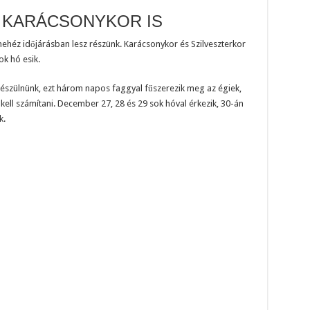
G KARÁCSONYKOR IS
nehéz időjárásban lesz részünk. Karácsonykor és Szilveszterkor
k hó esik.
készülnünk, ezt három napos faggyal fűszerezik meg az égiek,
ell számítani. December 27, 28 és 29 sok hóval érkezik, 30-án
k.