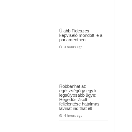
Pontosan
 háttérben. Pár napon belül újra Orbán Viktor lehet a miniszterelnök? – EZ történt
ezen
a
t Majka: azonnal lemondta sepsiszentgyörgyi koncertjét
napon
érkezik
a
sokáig
tartó
Újabb Fideszes
nagy
képviselő mondott le a
fagy
parlamentben!
4 hours ago
Robbanhat az
egészségügy egyik
legsúlyosabb ügye:
Hegedűs Zsolt
feljelentése hatalmas
lavinát indíthat el!
4 hours ago