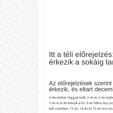
Itt a téli előrejel
érkezik a sokáig ta
Az előrejelzések szerin
érkezik, és eltart decem
A december faggyal indít, 2-án és 3-án enyhül
7-én és 8-án érkezik a hó. 9-én felhős lesz a
kell számítani, 13-án, 14-én és 15-én lesz ré