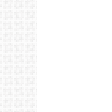
Rendkívüli folyamatok zajlanak a
Életveszélyes fenyegetést kapot