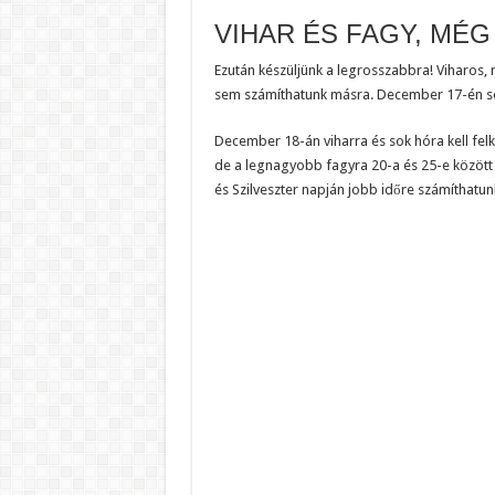
VIHAR ÉS FAGY, MÉ
Ezután készüljünk a legrosszabbra! Viharos, 
sem számíthatunk másra. December 17-én so
December 18-án viharra és sok hóra kell fel
de a legnagyobb fagyra 20-a és 25-e között k
és Szilveszter napján jobb időre számíthatun