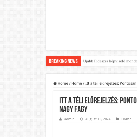
Breaking News
Újabb Fideszes képviselő mondot
Robbanhat az egészségügy egyik 
Döntött a kormány az egészségüg
Home
/
Home
/
Itt a téli előrejelzés: Pontos
Szívmelengető videó: a Magyar 
Itt a téli előrejelzés: Pont
Rendkívüli intézkedések jöhetn
nagy fagy
Jön a pénzeső a nyugdíjasoknak!
admin
August 10, 2024
Home
ÉLŐ! RENDKÍVÜLI! Váratlan hír j
BREAKING! Kész, ennyi volt! Ös