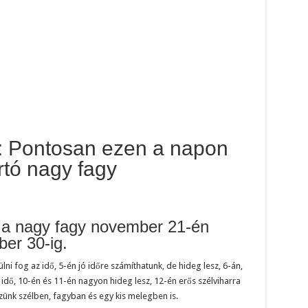
zés: Pontosan ezen a napon
rtó nagy fagy
t a nagy fagy november 21-én
ber 30-ig.
ni fog az idő, 5-én jó időre számíthatunk, de hideg lesz, 6-án,
z idő, 10-én és 11-én nagyon hideg lesz, 12-én erős szélviharra
szünk szélben, fagyban és egy kis melegben is.