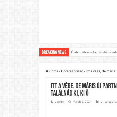
Breaking News
Újabb Fideszes képviselő mondot
Robbanhat az egészségügy egyik 
Döntött a kormány az egészségüg
Home
/
Uncategorized
/
Itt a vége, de máris 
Szívmelengető videó: a Magyar 
Itt a vége, de máris új par
Rendkívüli intézkedések jöhetn
találnád ki, ki ő
Jön a pénzeső a nyugdíjasoknak!
admin
March 2, 2024
Uncategoriz
ÉLŐ! RENDKÍVÜLI! Váratlan hír j
BREAKING! Kész, ennyi volt! Ös