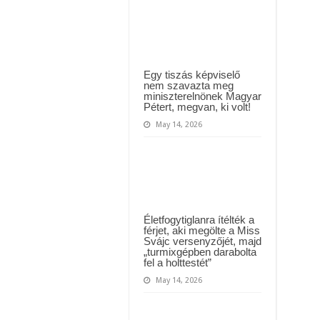
máris
 háttérben. Pár napon belül újra Orbán Viktor lehet a miniszterelnök? – EZ történt
új
partnere
t Majka: azonnal lemondta sepsiszentgyörgyi koncertjét
van
Tóth
Gabinak,
soha
nem
Egy tiszás képviselő
találnád
nem szavazta meg
ki,
miniszterelnönek Magyar
ki
Pétert, megvan, ki volt!
ő
May 14, 2026
Életfogytiglanra ítélték a
férjet, aki megölte a Miss
Svájc versenyzőjét, majd
„turmixgépben darabolta
fel a holttestét”
May 14, 2026