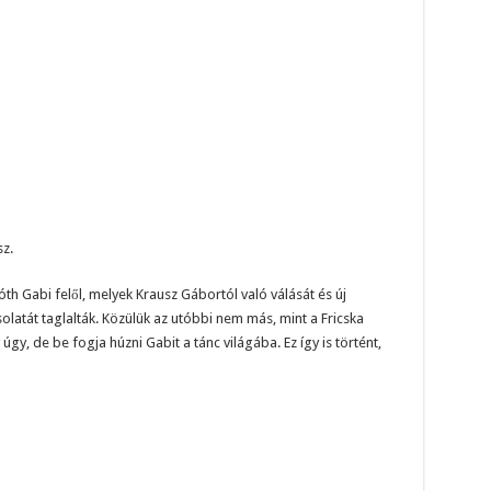
z.
th Gabi felől, melyek Krausz Gábortól való válását és új
latát taglalták. Közülük az utóbbi nem más, mint a Fricska
úgy, de be fogja húzni Gabit a tánc világába. Ez így is történt,