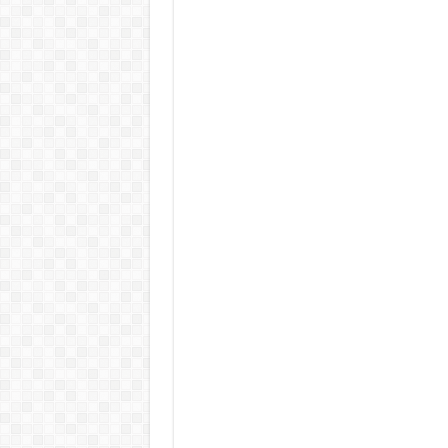
Rendkívüli folyamatok zajlanak a
Életveszélyes fenyegetést kapot