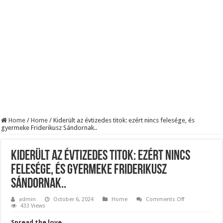
Szijjártó élő adásban semmisítette meg Magyar Pétert – egyetlen mondat elég vol
Teljes a döbbenet! Sajnos ma végül kiderült, hogy igazából miért állt le Paks:
ÉLŐ! RENDKÍVÜLI! Letaglózó hírt kapott az ország! Visszatérhet Sulyok Tamás!
Home
/
Home
/
Kiderült az évtizedes titok: ezért nincs felesége, és
gyermeke Friderikusz Sándornak..
Kiderült az évtizedes titok: ezért nincs
felesége, és gyermeke Friderikusz
Sándornak..
on
admin
October 6, 2024
Home
Comments Off
Kiderült
433 Views
az
évtizedes
Spread the love