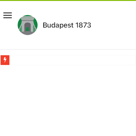
Aláírásgyűjtést indított a DK : dunai duzzasztómű megépítését sürgetik Magyar
Orbán Viktort óriási meglepetés érte amikor megtudta Magyar Péterről az igazság
Nem finomkodott: Megfegyelmezte Dúró Dórát a magyar milliárdos, Felföldi Józ
DRÁMA! Végezni akartak Orbán Viktorral. Vörös parókában és taxisnak öltözve…
Visszatérhet Sulyok Tamás?Mutatjuk:
MOST TÖRTÉNT! Péter Magyar ROBBANÁSSZERŰEN DÜHÖS lett Varga Judit sok
PUTYIN MEGSEMMISÍTŐ ÜZENETET KÜLDÖTT: Macron és von der Leyen pánikba e