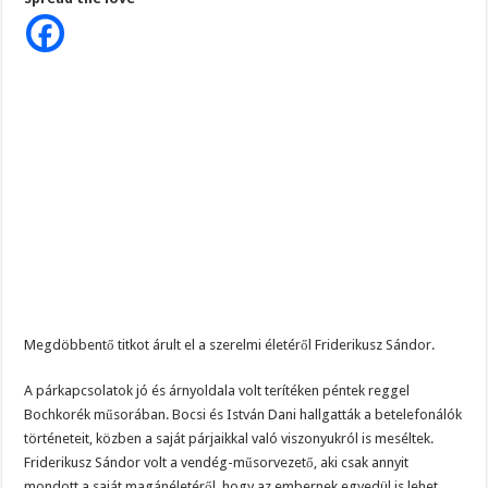
titok:
ezért
nincs
felesége,
és
gyermeke
Friderikusz
Sándornak..
Megdöbbentő titkot árult el a szerelmi életéről Friderikusz Sándor.
A párkapcsolatok jó és árnyoldala volt terítéken péntek reggel
Bochkorék műsorában. Bocsi és István Dani hallgatták a betelefonálók
történeteit, közben a saját párjaikkal való viszonyukról is meséltek.
Friderikusz Sándor volt a vendég-műsorvezető, aki csak annyit
mondott a saját magánéletéről, hogy az embernek egyedül is lehet