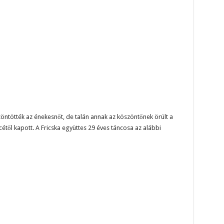
öntötték az énekesnőt, de talán annak az köszöntőnek örült a
től kapott. A Fricska együttes 29 éves táncosa az alábbi