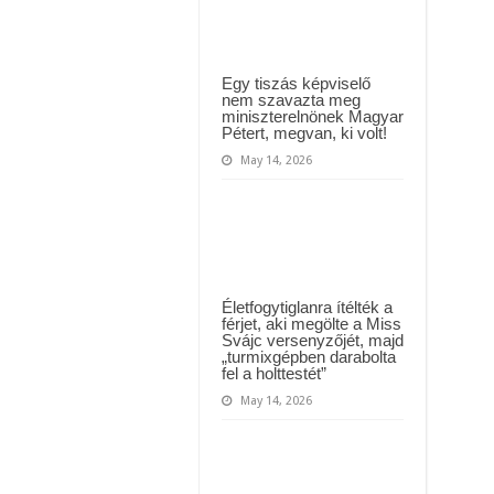
Gabit
ül kiderült, hogy igazából miért állt le Paks:
t kapott az ország! Visszatérhet Sulyok Tamás!? – ERRE senki nem volt felkészü
Egy tiszás képviselő
nem szavazta meg
miniszterelnönek Magyar
Pétert, megvan, ki volt!
May 14, 2026
Életfogytiglanra ítélték a
férjet, aki megölte a Miss
Svájc versenyzőjét, majd
„turmixgépben darabolta
fel a holttestét”
May 14, 2026