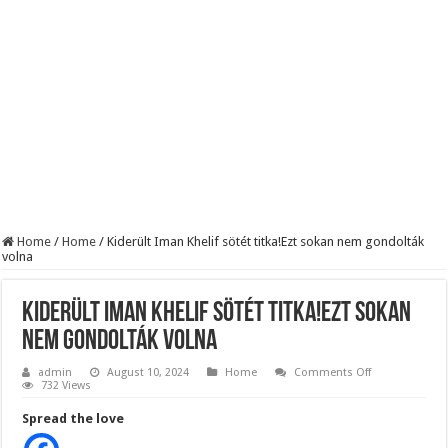
Rendkívüli intézkedések jöhetnek a boltoknál az energiaválság miatt: – MUTA
Jön a pénzeső a nyugdíjasoknak! Itt a pontos összeg és a kormány döntése!
ÉLŐ! RENDKÍVÜLI! Váratlan hír jött Paksról – Azonnal meg kellett tenni!
Home
/
Home
/
Kiderült Iman Khelif sötét titka!Ezt sokan nem gondolták
volna
Kiderült Iman Khelif sötét titka!Ezt sokan
nem gondolták volna
on
admin
August 10, 2024
Home
Comments Off
Kiderült
732 Views
Iman
Khelif
Spread the love
sötét
titka!Ezt