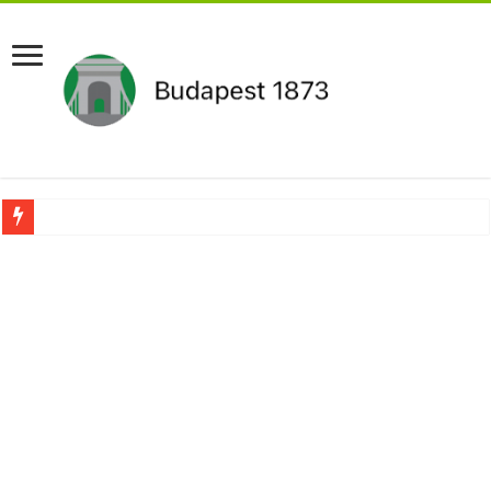
RENDKÍVÜLI! Kivonul a Tesco, ez jön helyette – Hatalmas a felháborodás az or
Orbán schließt geheimen MEGA-Deal mit Putin ab – Ursula von der Leyen explod
Kezdeményezték Pócs János mentelmi jogának felfüggesztését,botrányos dolog d
Újabb Fideszes képviselő mondott le a parlamentben!
Robbanhat az egészségügy egyik legsúlyosabb ügye: Hegedűs Zsolt feljelentése h
Döntött a kormány az egészségügyi várólistákról: Ezt mindenki megérzi majd!
Szívmelengető videó: a Magyar Közút dolgozója vizet adott egy szomjas gólyán