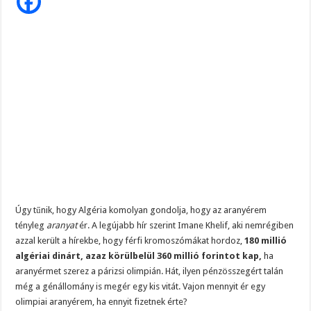
sokan
nem
gondolták
volna
Úgy tűnik, hogy Algéria komolyan gondolja, hogy az aranyérem
tényleg
aranyat
ér. A legújabb hír szerint Imane Khelif, aki nemrégiben
azzal került a hírekbe, hogy férfi kromoszómákat hordoz,
180 millió
algériai dinárt, azaz körülbelül 360 millió forintot kap,
ha
aranyérmet szerez a párizsi olimpián. Hát, ilyen pénzösszegért talán
még a génállomány is megér egy kis vitát. Vajon mennyit ér egy
olimpiai aranyérem, ha ennyit fizetnek érte?