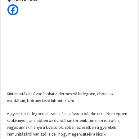
az
óvodásokat
a
dermesztő
hidegben,
ebben
az
óvodában,
botrány
kezd
kibontakozni
Kint altatták az óvodásokat a dermesztő hidegben, ebben az
óvodában, botrány kezd kibontakozni
A gyerekek hidegben alszanak és az óvoda büszke erre. Nem éppen
szokványos, ami ebben az óvodában történik, ám nem is a pénz,
vagyis annak hiánya a kiváltó ok. Ebben az esetben a gyerekek
immunitásáról van szó, a cél, hogy megerősítsék a kicsik