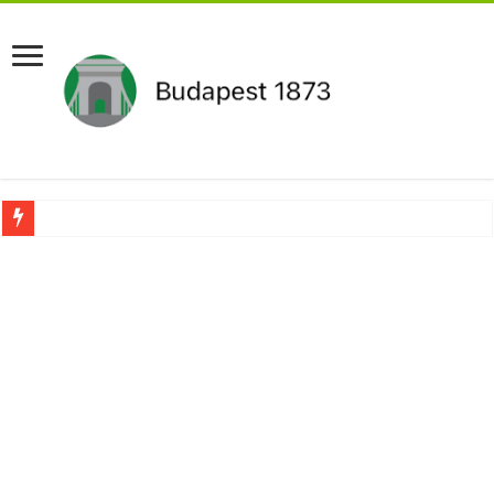
Pár napon belül újra Orbán Viktor lehet a miniszterelnök?Rendkívüli folyamatok 
Botrányos amit találtak! Ruszin-Szendi Romulusz bejelentette,hogy ennek súly
Politikai mélyrepülés: minimálbérre csökkentették Lázár János fizetését!Mutatju
Ítéletet hozott uniós bíróság: 289 milliárd forintot kell visszafizetni az adó fizet
Óriási a baj ! Dobrev Klára félelmetes dolgot leplezett le a Fidesz működéséről!
Magyar Péter azonnal eltávolította Nagy Mártont!
Paks hűtővízgondját napok alatt megoldaná egy magyar professzor.