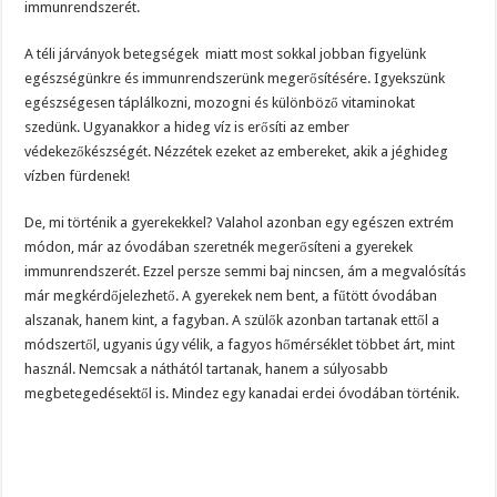
immunrendszerét.
A téli járványok betegségek miatt most sokkal jobban figyelünk
egészségünkre és immunrendszerünk megerősítésére. Igyekszünk
egészségesen táplálkozni, mozogni és különböző vitaminokat
szedünk. Ugyanakkor a hideg víz is erősíti az ember
védekezőkészségét. Nézzétek ezeket az embereket, akik a jéghideg
vízben fürdenek!
De, mi történik a gyerekekkel? Valahol azonban egy egészen extrém
módon, már az óvodában szeretnék megerősíteni a gyerekek
immunrendszerét. Ezzel persze semmi baj nincsen, ám a megvalósítás
már megkérdőjelezhető. A gyerekek nem bent, a fűtött óvodában
alszanak, hanem kint, a fagyban. A szülők azonban tartanak ettől a
módszertől, ugyanis úgy vélik, a fagyos hőmérséklet többet árt, mint
használ. Nemcsak a náthától tartanak, hanem a súlyosabb
megbetegedésektől is. Mindez egy kanadai erdei óvodában történik.