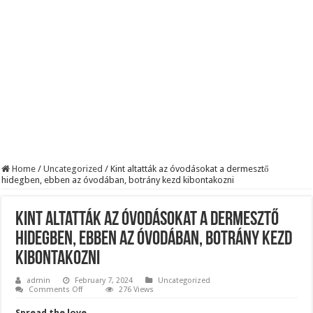
KAPITÁNY ISTVÁN GAZDASÁGI MINISZTER DRÁMAI ÜZENETET KÜLDÖTT
Drámai hír érkezett Szijjártó Péterről !Velkey György László jelentette be ! – erre
FORDULAT: Magyar Péter hirtelen jó hírt jelentett be!
Home
/
Uncategorized
/
Kint altatták az óvodásokat a dermesztő
hidegben, ebben az óvodában, botrány kezd kibontakozni
Kint altatták az óvodásokat a dermesztő
hidegben, ebben az óvodában, botrány kezd
kibontakozni
admin
February 7, 2024
Uncategorized
on
Comments Off
276 Views
Kint
altatták
Spread the love